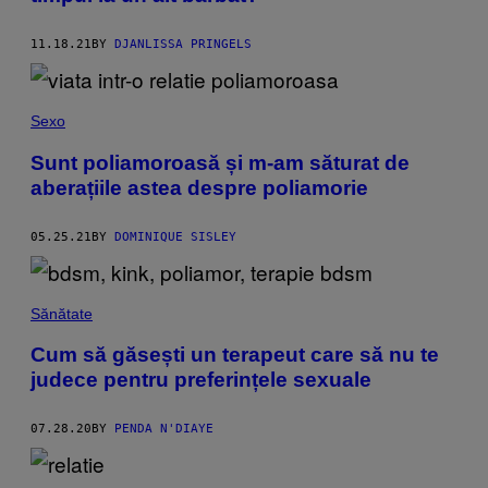
11.18.21
BY
DJANLISSA PRINGELS
Sexo
Sunt poliamoroasă și m-am săturat de
aberațiile astea despre poliamorie
05.25.21
BY
DOMINIQUE SISLEY
Sănătate
Cum să găsești un terapeut care să nu te
judece pentru preferințele sexuale
07.28.20
BY
PENDA N'DIAYE