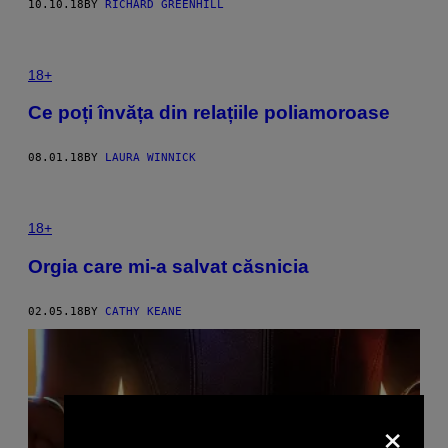
10.10.18
BY
RICHARD GREENHILL
18+
Ce poți învăța din relațiile poliamoroase
08.01.18
BY
LAURA WINNICK
18+
Orgia care mi-a salvat căsnicia
02.05.18
BY
CATHY KEANE
×