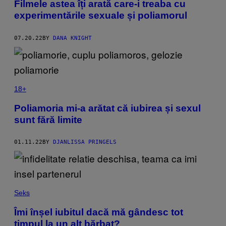
Filmele astea îți arată care-i treaba cu
experimentările sexuale și poliamorul
07.20.22
BY
DANA KNIGHT
18+
Poliamoria mi-a arătat că iubirea și sexul
sunt fără limite
01.11.22
BY
DJANLISSA PRINGELS
Seks
Îmi înșel iubitul dacă mă gândesc tot
timpul la un alt bărbat?