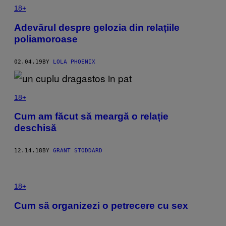
18+
Adevărul despre gelozia din relațiile
poliamoroase
02.04.19
BY
LOLA PHOENIX
18+
Cum am făcut să meargă o relație
deschisă
12.14.18
BY
GRANT STODDARD
18+
Cum să organizezi o petrecere cu sex