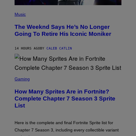
E
T
(
T
P
Music
Y
H
I
O
M
The Weeknd Says He’s No Longer
T
A
O
Going To Retire His Iconic Moniker
G
B
E
Y
S
P
)
14 HOURS AGO
BY
CALEB CATLIN
E
D
R
O
B
E
S
C
C
Gaming
E
R
R
E
How Many Sprites Are in Fortnite?
R
E
A
N
Complete Chapter 7 Season 3 Sprite
/
S
List
G
H
E
O
T
T
T
:
Here is the complete and final Fortnite Sprite list for
Y
E
I
P
Chapter 7 Season 3, including every collectible variant
M
I