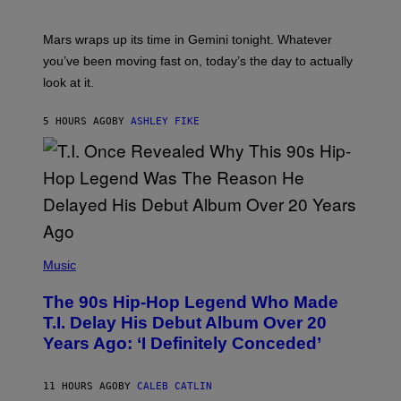
T
R
A
Mars wraps up its time in Gemini tonight. Whatever
T
I
you’ve been moving fast on, today’s the day to actually
O
look at it.
N
B
Y
5 HOURS AGO
BY
ASHLEY FIKE
R
E
E
S
A
.
(
P
Music
H
O
The 90s Hip-Hop Legend Who Made
T
O
T.I. Delay His Debut Album Over 20
B
Years Ago: ‘I Definitely Conceded’
Y
J
O
H
11 HOURS AGO
BY
CALEB CATLIN
N