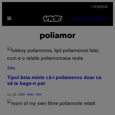
Skip
+ ROMÂNĂ
to
Open
content
SUBSCRIBE
NEWSLETTER
Menu
poliamor
Seks
Tipul ăsta minte că-i poliamoros doar ca
să te bage-n pat
11.25.22
BY
DANI RAN