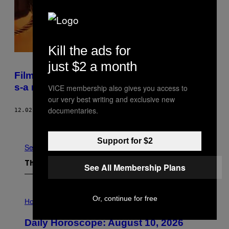
Kill the ads for
just $2 a month
Filmul care îți arată cum Femeia Fantastică
s-a născut din bisexualitate și poliamor
VICE membership also gives you access to
our very best writing and exclusive new
documentaries.
12.02.17
BY
DANIELLE RIENDEAU
Older
Support for $2
See All
The Latest
See All Membership Plans
I
Or, continue for free
L
Horoscopes
L
U
Daily Horoscope: August 10, 2026
S