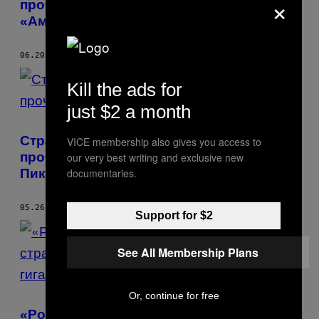
×
прочесть, если вам нравятся
«Американские боги».
06.20.17
BY
ЛИНКОЛЬН МИШЕЛЬ
Kill the ads for
just $2 a month
Странные книги, которые вы должны
VICE membership also gives you access to
прочесть, если вам нравится «Твин
our very best writing and exclusive new
documentaries.
Пикс»
05.26.17
BY
ЛИНКОЛЬН МИШЕЛЬ
Support for $2
See All Membership Plans
Or, continue for free
«Рождённый» – это прекрасный