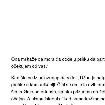
Ona mi kaže da mora da dođe u priliku da partn
očekujem od vas.“
Kao što se iz priloženog da videti, Džun je nat
greške u komunikaciji. Čini se da je to ovih d
šta tražimo od odnosa, jer ako priznamo da že
očajno. A nismo iskreni ni kad samo tražimo se