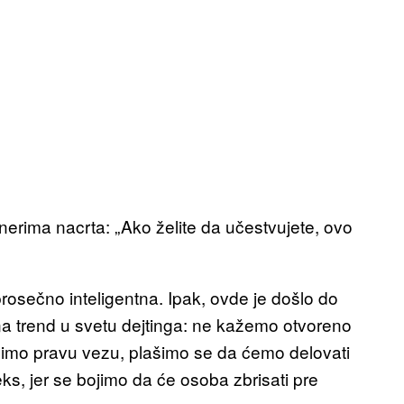
erima nacrta: „Ako želite da učestvujete, ovo
prosečno inteligentna. Ipak, ovde je došlo do
ana trend u svetu dejtinga: ne kažemo otvoreno
limo pravu vezu, plašimo se da ćemo delovati
ks, jer se bojimo da će osoba zbrisati pre