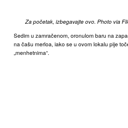
Za početak, izbegavajte ovo. Photo via Fl
Sedim u zamračenom, oronulom baru na zapad
na čašu merloa, iako se u ovom lokalu pije toče
„menhetnima“.