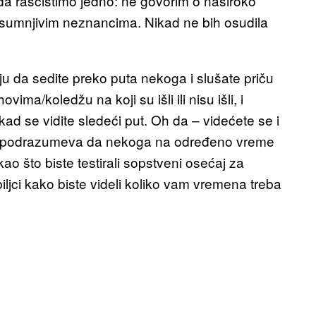
a raščistimo jedno: ne govorim o naširoko
a sumnjivim neznancima. Nikad ne bih osudila
 da sedite preko puta nekoga i slušate priču
ma/koledžu na koji su išli ili nisu išli, i
a kad se vidite sledeći put. Oh da – videćete se i
ar, podrazumeva da nekoga na određeno vreme
, kao što biste testirali sopstveni osećaj za
ljci kako biste videli koliko vam vremena treba