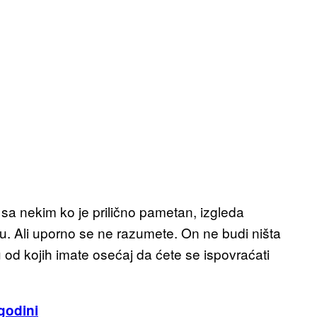
 sa nekim ko je prilično pametan, izgleda
u. Ali uporno se ne razumete. On ne budi ništa
od kojih imate osećaj da ćete se ispovraćati
godini