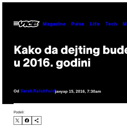
Скочи
на
садржај
Otvori
Magazine
Pulse
Life
Tech
M
Meni
Kako da dejting bude
u 2016. godini
Od
јануар 15, 2016, 7:30am
Sarah Ratchford
Podeli: