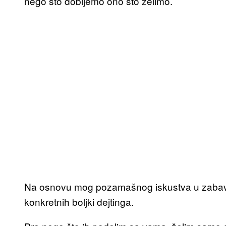
nego što dobijemo ono što želimo.
Na osnovu mog pozamašnog iskustva u zabavlj
konkretnih boljki dejtinga.