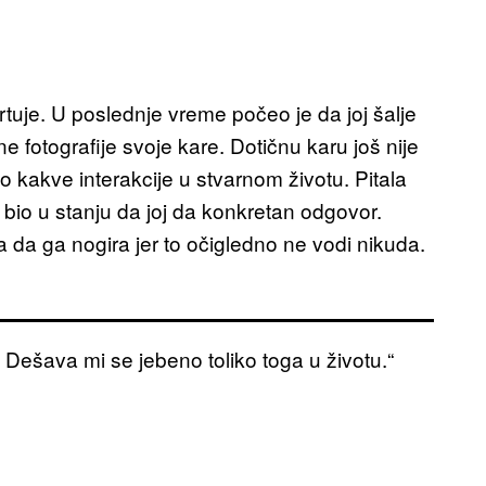
tuje. U poslednje vreme počeo je da joj šalje
e fotografije svoje kare. Dotičnu karu još nije
o kakve interakcije u stvarnom životu. Pitala
bio u stanju da joj da konkretan odgovor.
la da ga nogira jer to očigledno ne vodi nikuda.
ešava mi se jebeno toliko toga u životu.“