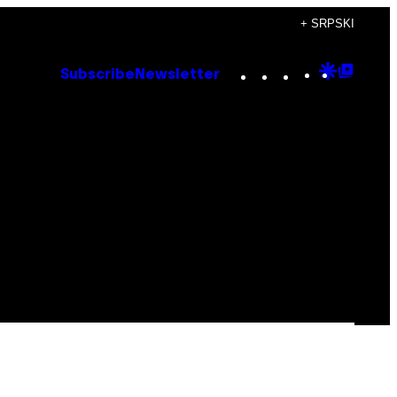
+ SRPSKI
Instagram
TikTok
YouTube
Google
Goog
Subscribe
Newsletter
Discove
Top
Posts