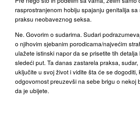
Pre nego što ih podelim sa vama, želim samo d
rasprostranjenom hobiju spajanju genitalija s
praksu neobaveznog seksa.
Ne. Govorim o sudarima. Sudari podrazumevaju
o njihovim sjebanim porodicama/najvećim strahovi
ulažete istinski napor da se prisetite tih detalj
sledeći put. Ta danas zastarela praksa, sud
uključite u svoj život i vidite šta će se dogoditi
odgovornost preuzevši na sebe brigu o nekoj bi
da je ubijete.