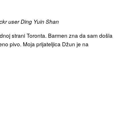
ickr user Ding Yuin Shan
noj strani Toronta. Barmen zna da sam došla
no pivo. Moja prijateljica Džun je na