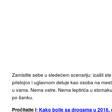
Zamislite sebe u sledećem scenariju: izašli ste
pristojno i uglavnom deluje kao osoba na mest
u vama. Nema vatre. Nema leptirića u stomaku 
po šanku.
Pročitajte i:
Kako bolje sa drogama u 2016. 