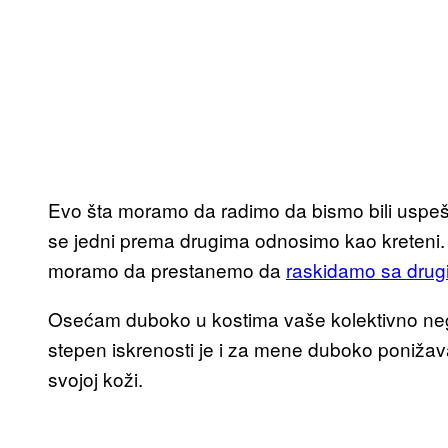
Evo šta moramo da radimo da bismo bili uspe
se jedni prema drugima odnosimo kao kreteni.
moramo da prestanemo da
raskidamo sa drugi
Osećam duboko u kostima vaše kolektivno negod
stepen iskrenosti je i za mene duboko ponižavaj
svojoj koži.