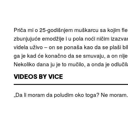
Priča mi o 25-godišnjem muškarcu sa kojim fler
zbunjujuće emodžije i u pola noći ničim izazvan
videla uživo – on se ponaša kao da se plaši bil
ga je kad će konačno da se smuvaju, a on nije 
Nekoliko dana ju je to mučilo, a onda je odluči
VIDEOS BY VICE
„Da li moram da poludim oko toga? Ne moram. D