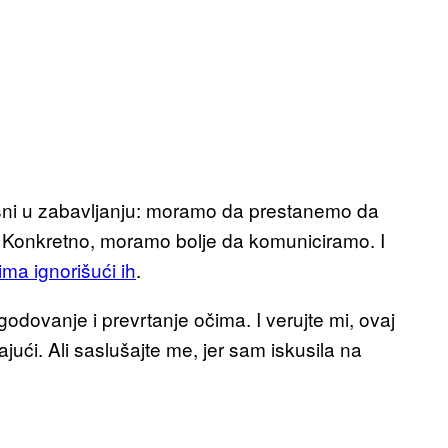
šni u zabavljanju: moramo da prestanemo da
 Konkretno, moramo bolje da komuniciramo. I
ma ignorišući ih
.
ovanje i prevrtanje očima. I verujte mi, ovaj
ući. Ali saslušajte me, jer sam iskusila na