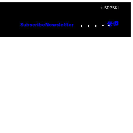
+ SRPSKI
Instagram
TikTok
YouTube
Google
Goog
Subscribe
Newsletter
Discove
Top
Posts