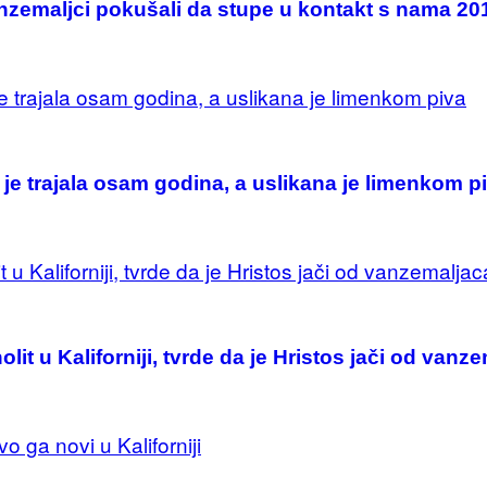
nzemaljci pokušali da stupe u kontakt s nama 20
 je trajala osam godina, a uslikana je limenkom p
olit u Kaliforniji, tvrde da je Hristos jači od vanz