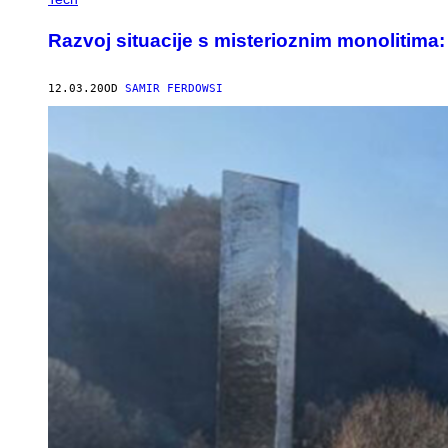
Razvoj situacije s misterioznim monolitima: 
12.03.20
OD
SAMIR FERDOWSI