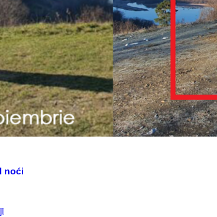
d noći