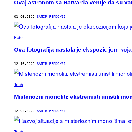
Ovaj astronom sa Harvarda veruje da su va
01.06.21
OD
SAMIR FERDOWSI
Foto
Ova fotografija nastala je ekspozicijom koja
12.16.20
OD
SAMIR FERDOWSI
Tech
Misteriozni monoliti: ekstremisti uništili mon
12.04.20
OD
SAMIR FERDOWSI
Tech