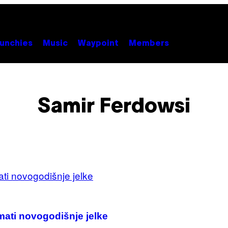
unchies
Music
Waypoint
Members
Samir Ferdowsi
ati novogodišnje jelke