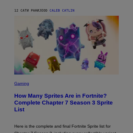
Y
G
P
E
12 САТИ РАНИЈЕ
OD
CALEB CATLIN
E
T
D
T
R
Y
O
I
B
M
E
A
C
G
E
E
R
S
R
)
A
/
G
E
T
S
T
C
Gaming
Y
R
I
E
M
How Many Sprites Are in Fortnite?
E
A
N
G
Complete Chapter 7 Season 3 Sprite
S
E
List
H
S
O
F
T
O
:
R
Here is the complete and final Fortnite Sprite list for
E
L
P
I