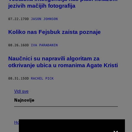
jezivih mačijih fotografija
07.22.17
OD
JASON JOHNSON
Koliko nas Fejsbuk zaista poznaje
08.26.16
OD
IVA PARAĐANIN
Naučnici su napravili algoritam za
otkrivanje ubica u romanima Agate Kristi
08.31.15
OD
RACHEL PICK
Vidi sve
Najnovije
I
L
Horoscopes
×
L
U