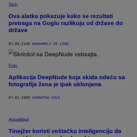
Tech
Ova alatka pokazuje kako se rezultati
pretraga na Guglu razlikuju od države do
države
07.09.21
OD
RADHAMELY DE LEON
Foto
Aplikacija DeepNude koja skida odeću sa
fotografija žena je ipak uklonjena
07.02.19
OD
SAMANTHA COLE
Actualidad
Tinejžer koristi veštačku inteligenciju da