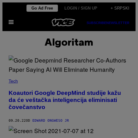
Скочи
Go Ad Free
LOGIN / SIGN UP
+ SRPSKI
на
Otvori
садржај
SUBSCRIBE
NEWSLETTER
Meni
Algoritam
Tech
Koautori Google DeepMind studije kažu
da će veštačka inteligencija eliminisati
čovečanstvo
09.20.22
OD
EDWARD ONGWESO JR