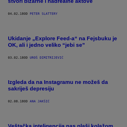
stvori bizarne i nadrealne aktove
04.02.18
OD
PETER SLATTERY
Ukidanje „Explore Feed-a“ na Fejsbuku je
OK, ali i jedno veliko “jebi se”
03.02.18
OD
UROŠ DIMITRIJEVIĆ
Izgleda da na Instagramu ne možeš da
sakriješ depresiju
02.08.18
OD
ANA JAKŠIĆ
Veštačka inteligencija nas plaši kolažom