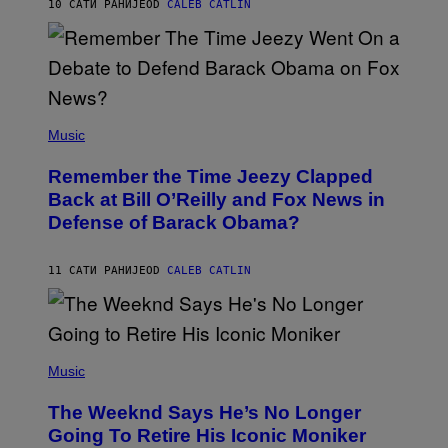
H
10 САТИ РАНИЈЕ
OD
CALEB CATLIN
N
N
Y
N
U
N
E
(
Z
P
Music
/
H
W
O
I
Remember the Time Jeezy Clapped
T
R
O
Back at Bill O’Reilly and Fox News in
E
B
I
Defense of Barack Obama?
Y
M
T
A
I
G
M
11 САТИ РАНИЈЕ
OD
CALEB CATLIN
E
M
)
O
S
E
N
(
F
P
Music
E
H
L
O
D
The Weeknd Says He’s No Longer
T
E
O
Going To Retire His Iconic Moniker
R
B
/