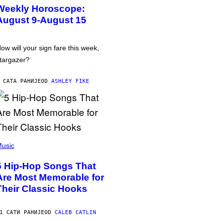
Weekly Horoscope:
August 9-August 15
ow will your sign fare this week,
targazer?
 САТА РАНИЈЕ
OD
ASHLEY FIKE
usic
5 Hip-Hop Songs That
Are Most Memorable for
Their Classic Hooks
1 САТИ РАНИЈЕ
OD
CALEB CATLIN