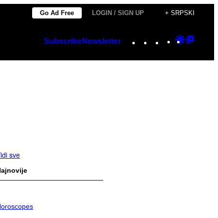
Go Ad Free
LOGIN / SIGN UP
+ SRPSKI
Instagram
TikTok
YouTube
Google
Googl
Subscribe
Newsletter
Discover
Top
Posts
idi sve
ajnovije
oroscopes