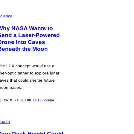
cience
Why NASA Wants to
Send a Laser-Powered
Drone Into Caves
Beneath the Moon
he LUX concept would use a
iber-optic tether to explore lunar
aves that could shelter future
oon bases.
1 САТИ РАНИЈЕ
OD
LUIS PRADA
ealth
Your Desk Height Could