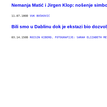
Nemanja Matić i Jirgen Klop: nošenje simbola
11.07.18
OD
VUK BOŠKOVIĆ
Bili smo u Dablinu dok je ekstazi bio dozv
03.14.15
OD
ROISIN KIBERD, FOTOGRAFIJE: SARAH ELIZABETH ME