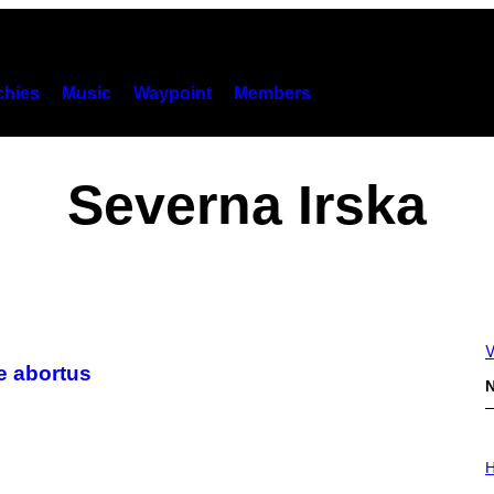
hies
Music
Waypoint
Members
Severna Irska
V
še abortus
N
I
L
H
L