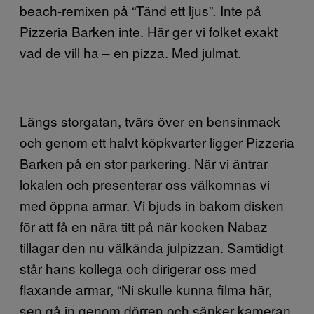
beach-remixen på “Tänd ett ljus”
Inte på
.
Pizzeria Barken inte. Här ger vi folket exakt
vad de vill ha – en pizza. Med julmat.
Längs storgatan, tvärs över en bensinmack
och genom ett halvt köpkvarter ligger Pizzeria
Barken på en stor parkering. När vi äntrar
lokalen och presenterar oss välkomnas vi
med öppna armar. Vi bjuds in bakom disken
för att få en nära titt på när kocken Nabaz
tillagar den nu välkända julpizzan. Samtidigt
står hans kollega och dirigerar oss med
flaxande armar, “Ni skulle kunna filma här,
sen gå in genom dörren och sänker kameran,