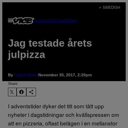
Skip
+ SWEDISH
to
Open
Subscribe
Newsletter
content
Menu
Jag testade årets
julpizza
By
Ingrid Altino
November 30, 2017, 2:20pm
Share:
I adventstider dyker det titt som tätt upp
nyheter i dagstidningar och kvällspressen om
att en pizzeria, oftast belägen i en mellanstor