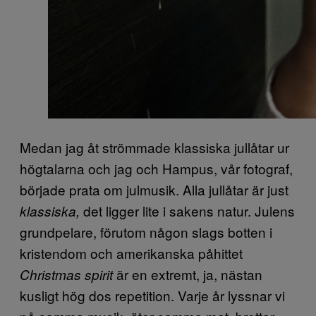
Medan jag åt strömmade klassiska jullåtar ur
högtalarna och jag och Hampus, vår fotograf,
började prata om julmusik. Alla jullåtar är just
det ligger lite i sakens natur. Julens
klassiska,
grundpelare, förutom någon slags botten i
kristendom och amerikanska påhittet
är en extremt, ja, nästan
Christmas spirit
kusligt hög dos repetition. Varje år lyssnar vi