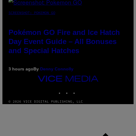
SCREENSHOT: POKEMON GO
Pokémon GO Fire and Ice Hatch
Day Event Guide – All Bonuses
and Special Hatches
3 hours ago
By
Denny Connolly
VICE
MEDIA
INSTAGRAM
TIKTOK
YOUTUBE
© 2026 VICE DIGITAL PUBLISHING, LLC