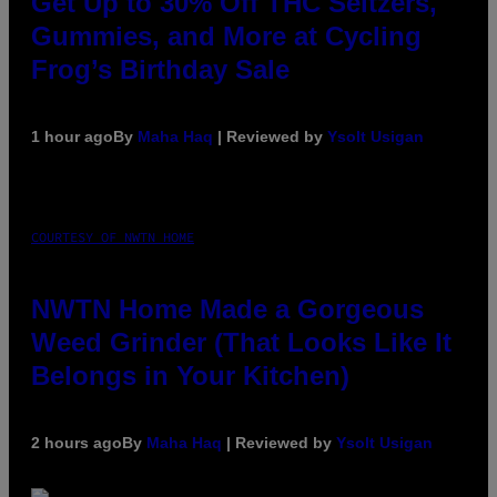
Get Up to 30% Off THC Seltzers,
Gummies, and More at Cycling
Frog’s Birthday Sale
1 hour ago
By
Maha Haq
| Reviewed by
Ysolt Usigan
COURTESY OF NWTN HOME
NWTN Home Made a Gorgeous
Weed Grinder (That Looks Like It
Belongs in Your Kitchen)
2 hours ago
By
Maha Haq
| Reviewed by
Ysolt Usigan