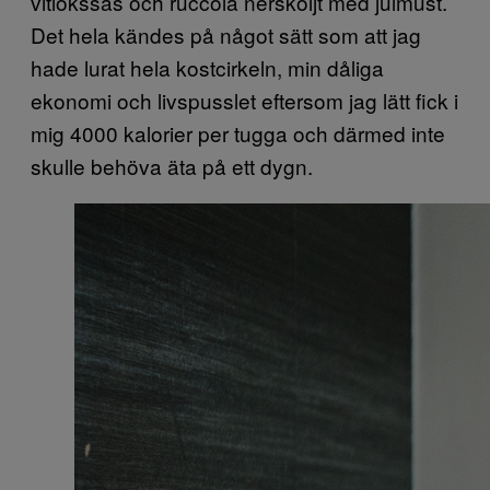
vitlökssås och ruccola nersköljt med julmust.
Det hela kändes på något sätt som att jag
hade lurat hela kostcirkeln, min dåliga
ekonomi och livspusslet eftersom jag lätt fick i
mig 4000 kalorier per tugga och därmed inte
skulle behöva äta på ett dygn.