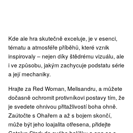
Kde ale hra skutečně exceluje, je v esenci,
tématu a atmosféře příběhů, které vznik
inspirovaly – nejen díky štědrému vizuálu, ale
i ve způsobu, jakým zachycuje podstatu série
a její mechaniky.
Hrajte za Red Woman, Melisandru, a můžete
dočasně ochromit protivníkovi postavy tím, že
je svedete ohnivou přitažlivostí boha ohně.
Zaútočte s Ohařem a až s bojem skončí,
může být jeho loajalita otřesena, přidejte
Catelyn Stark do svého balíčku a ona se s