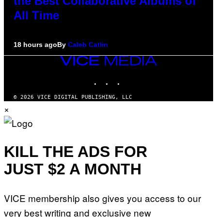
the Best Collaborative Albums of
All Time
18 hours ago
By
Caleb Catlin
VICE
MEDIA
INSTAGRAM
TIKTOK
YOUTUBE
© 2026 VICE DIGITAL PUBLISHING, LLC
×
KILL THE ADS FOR
JUST $2 A MONTH
VICE membership also gives you access to our
very best writing and exclusive new