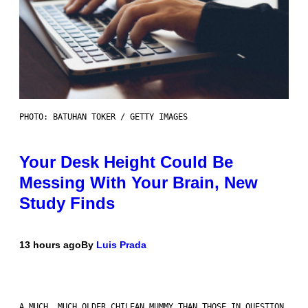
PHOTO: BATUHAN TOKER / GETTY IMAGES
Your Desk Height Could Be
Messing With Your Brain, New
Study Finds
13 hours ago
By
Luis Prada
A MUCH, MUCH OLDER CHILEAN MUMMY THAN THOSE IN QUESTION.