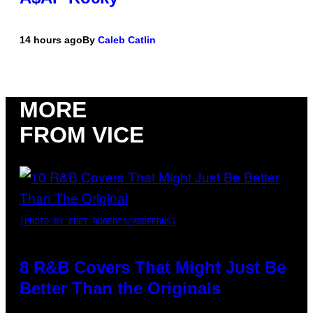
14 hours ago
By
Caleb Catlin
MORE
FROM VICE
(PHOTO BY EBET ROBERTS/REDFERNS)
8 R&B Covers That Might Just Be
Better Than the Originals