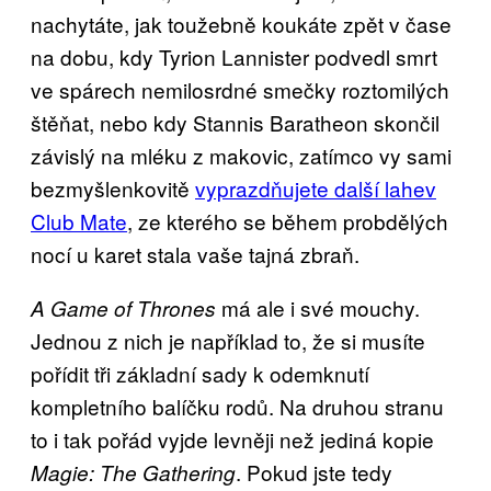
nachytáte, jak toužebně koukáte zpět v čase
na dobu, kdy Tyrion Lannister podvedl smrt
ve spárech nemilosrdné smečky roztomilých
štěňat, nebo kdy Stannis Baratheon skončil
závislý na mléku z makovic, zatímco vy sami
bezmyšlenkovitě
vyprazdňujete další lahev
Club Mate
, ze kterého se během probdělých
nocí u karet stala vaše tajná zbraň.
má ale i své mouchy.
A Game of Thrones
Jednou z nich je například to, že si musíte
pořídit tři základní sady k odemknutí
kompletního balíčku rodů. Na druhou stranu
to i tak pořád vyjde levněji než jediná kopie
. Pokud jste tedy
Magie: The Gathering