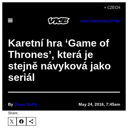
Skip
+ CZECH
to
Open
content
SUBSCRIBE
NEWSLETTER
Menu
Karetní hra ‘Game of
Thrones’, která je
stejně návyková jako
seriál
By
Owen Duffy
May 24, 2016, 7:45am
Share: