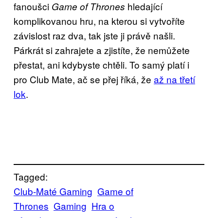
fanoušci
hledající
Game of Thrones
komplikovanou hru, na kterou si vytvoříte
závislost raz dva, tak jste ji právě našli.
Párkrát si zahrajete a zjistíte, že nemůžete
přestat, ani kdybyste chtěli. To samý platí i
pro Club Mate, ač se přej říká, že
až na třetí
lok
.
Tagged:
Club-Maté Gaming
Game of
Thrones
Gaming
Hra o