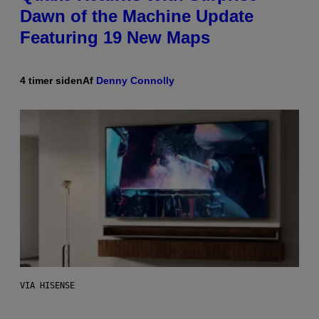
Dawn of the Machine Update
Featuring 19 New Maps
4 timer siden
Af
Denny Connolly
VIA HISENSE