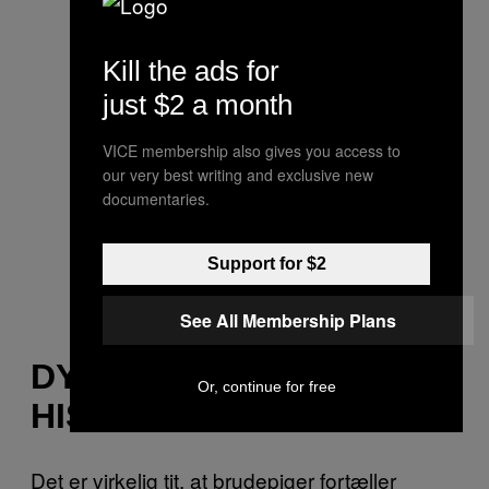
Kill the ads for
just $2 a month
VICE membership also gives you access to
our very best writing and exclusive new
documentaries.
Support for $2
See All Membership Plans
DYLANS TREDJE
Or, continue for free
HISTORIE
Det er virkelig tit, at brudepiger fortæller