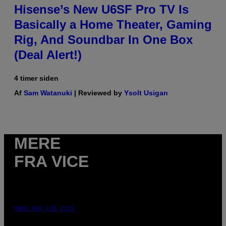
Hisense’s New U6SF Pro TV Is
Basically a Home Theater, Gaming
Rig, And Soundbar In One Box
(Deal Alert!)
4 timer siden
Af
Sam Watanuki
| Reviewed by
Ysolt Usigan
MERE
FRA VICE
MAHA HAQ FOR VICE