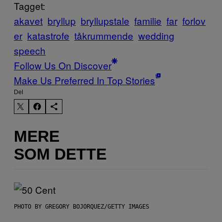
Tagget:
akavet
bryllup
bryllupstale
familie
far
forlov
er
katastrofe
tåkrummende
wedding
speech
Follow Us On Discover
Make Us Preferred In Top Stories
Del
MERE
SOM DETTE
PHOTO BY GREGORY BOJORQUEZ/GETTY IMAGES