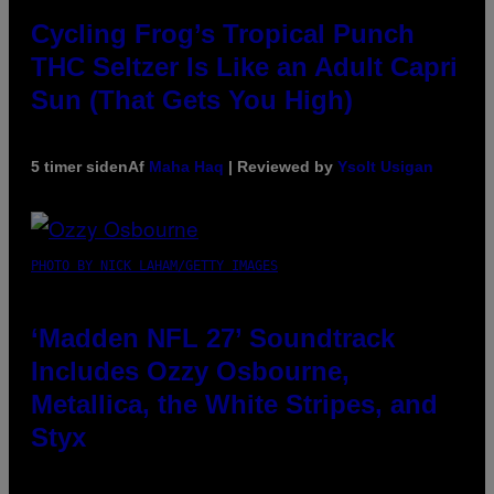
Cycling Frog’s Tropical Punch
THC Seltzer Is Like an Adult Capri
Sun (That Gets You High)
5 timer siden
Af
Maha Haq
| Reviewed by
Ysolt Usigan
PHOTO BY NICK LAHAM/GETTY IMAGES
‘Madden NFL 27’ Soundtrack
Includes Ozzy Osbourne,
Metallica, the White Stripes, and
Styx