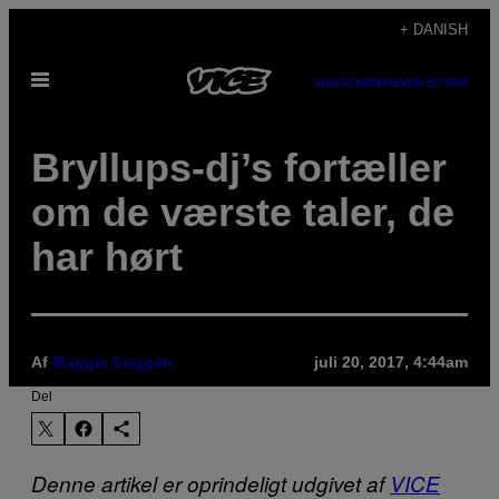
Spring
+ DANISH
til
Åbn
indhold
SUBSCRIBE
NEWSLETTER
Menu
Bryllups-dj’s fortæller
om de værste taler, de
har hørt
Af
Maggie Coggan
juli 20, 2017, 4:44am
Del
Denne artikel er oprindeligt udgivet af
VICE