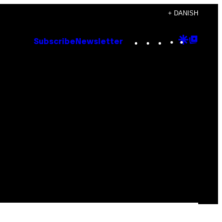
+ DANISH
Instagram
TikTok
YouTube
Google
Goog
Subscribe
Newsletter
Discove
Top
Posts