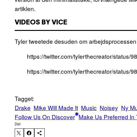
artiklen.
VIDEOS BY VICE
Tyler tweetede desuden om arbejdsprocessen
https://twitter.com/tylerthecreator/stat
https://twitter.com/tylerthecreator/stat
Tagget:
Drake
Mike Will Made It
Music
Noisey
Ny Mu
Follow Us On Discover
Make Us Preferred In 
Del