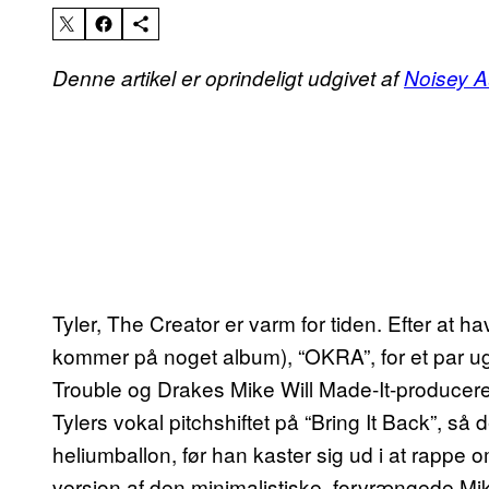
Denne artikel er oprindeligt udgivet af
Noisey A
Tyler, The Creator er varm for tiden. Efter at h
kommer på noget album), “OKRA”, for et par ug
Trouble og Drakes Mike Will Made-It-producere
Tylers vokal pitchshiftet på “Bring It Back”, så
heliumballon, før han kaster sig ud i at rappe
version af den minimalistiske, forvrængede Mike 