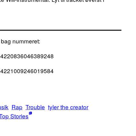
 bag nummeret:
us/984220836046389248
us/984221009246019584
sik
Rap
Trouble
tyler the creator
Top Stories