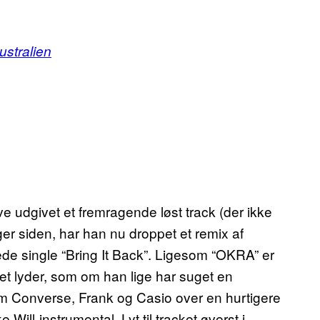
ustralien
ave udgivet et fremragende løst track (der ikke
er siden, har han nu droppet et remix af
de single “Bring It Back”. Ligesom “OKRA” er
 det lyder, som om han lige har suget en
 om Converse, Frank og Casio over en hurtigere
Will-instrumental. Lyt til tracket øverst i