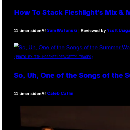
How To Stack Fleshlight’s Mix &
Af
| Reviewed by
11 timer siden
Sam Watanuki
Ysolt Usig
(PHOTO BY TIM MOSENFELDER/GETTY IMAGES)
So, Uh, One of the Songs of the 
Af
11 timer siden
Caleb Catlin