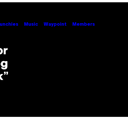
unchies
Music
Waypoint
Members
or
og
k”