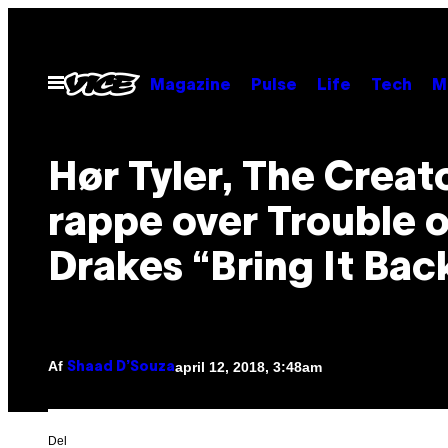
Spring
til
indhold
Åbn
Magazine
Pulse
Life
Tech
M
Menu
Hør Tyler, The Creat
rappe over Trouble 
Drakes “Bring It Bac
Af
april 12, 2018, 3:48am
Shaad D’Souza
Del