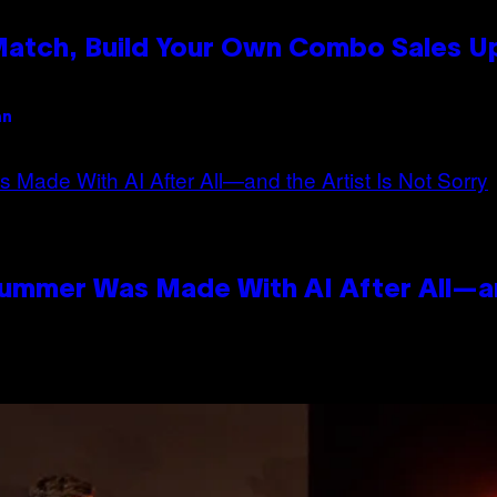
 Match, Build Your Own Combo Sales 
an
Summer Was Made With AI After All—an