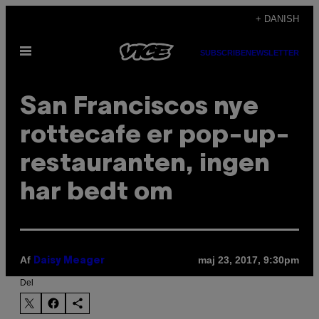
Spring
+ DANISH
til
Åbn
indhold
SUBSCRIBE
NEWSLETTER
Menu
San Franciscos nye
rottecafe er pop-up-
restauranten, ingen
har bedt om
Af
maj 23, 2017, 9:30pm
Daisy Meager
Del