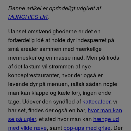
Denne artikel er oprindeligt udgivet af
MUNCHIES UK
.
Uanset omstændighederne er det en
forfærdelig idé at holde dyr indespærret på
små arealer sammen med mærkelige
mennesker og en masse mad. Men på trods
af det faktum vil strømmen af nye
konceptrestauranter, hvor der også er
levende dyr på menuen, (altså sådan nogle
man kan klappe og kæle for), ingen ende
tage. Udover den syndflod af
kattecafeer
, vi
har set, findes der også en bar,
hvor man kan
se på ugler
, et sted hvor man kan
hænge ud
med vilde ræve
, samt
pop-ups med grise
. Der