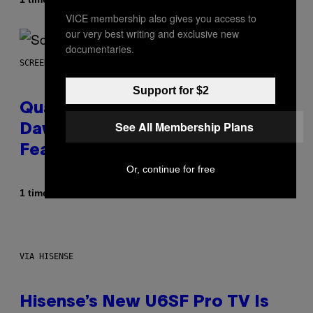
Stephen Andrew Galiher
VICE membership also gives you access to
our very best writing and exclusive new
documentaries.
SCREENSHOT: MACHINEGAMES/ID SOFTWARE
Support for $2
Quake Returns With Surprise
See All Membership Plans
Dawn of the Machine Update
Featuring 19 New Maps
Or, continue for free
Af
1 time siden
Denny Connolly
VIA HISENSE
Hisense’s New U6SF Pro TV Is