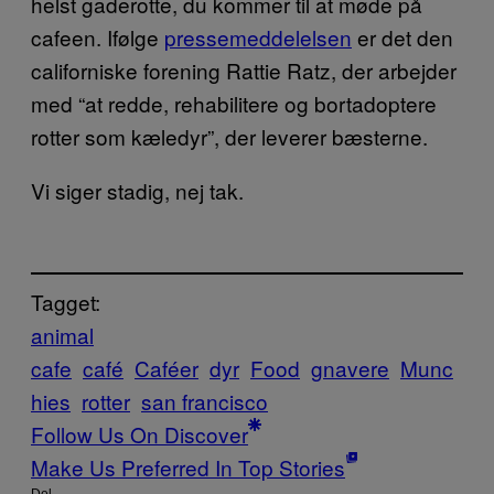
helst gaderotte, du kommer til at møde på
cafeen. Ifølge
pressemeddelelsen
er det den
californiske forening Rattie Ratz, der arbejder
med “at redde, rehabilitere og bortadoptere
rotter som kæledyr”, der leverer bæsterne.
Vi siger stadig, nej tak.
Tagget:
animal
cafe
café
Caféer
dyr
Food
gnavere
Munc
hies
rotter
san francisco
Follow Us On Discover
Make Us Preferred In Top Stories
Del