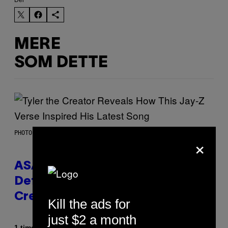
MERE
SOM DETTE
PHOTO BY MONICA SCHIPPER/GETTY IMAGES
×
ASAP Rocky Seemingly Gives
Definitive Answer on Tyler, The
Creator’s Sexuality
Kill the ads for
just $2 a month
Af
1 time siden