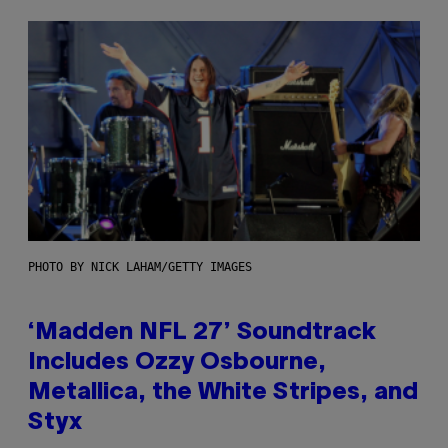
PHOTO BY NICK LAHAM/GETTY IMAGES
‘Madden NFL 27’ Soundtrack
Includes Ozzy Osbourne,
Metallica, the White Stripes, and
Styx