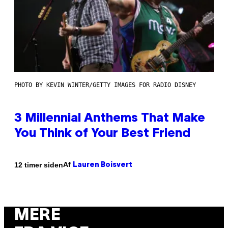
PHOTO BY KEVIN WINTER/GETTY IMAGES FOR RADIO DISNEY
3 Millennial Anthems That Make
You Think of Your Best Friend
Af
12 timer siden
Lauren Boisvert
MERE