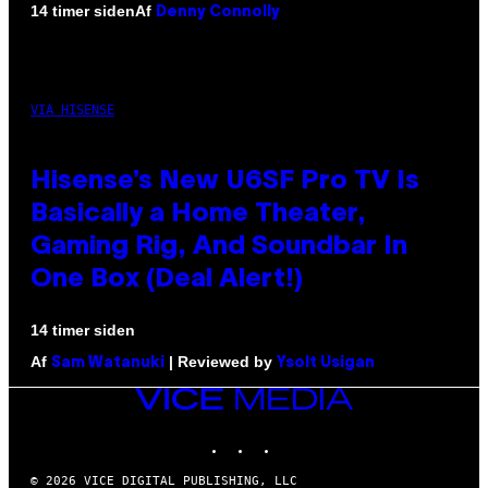
Af
14 timer siden
Denny Connolly
VIA HISENSE
Hisense’s New U6SF Pro TV Is
Basically a Home Theater,
Gaming Rig, And Soundbar In
One Box (Deal Alert!)
14 timer siden
Af
| Reviewed by
Sam Watanuki
Ysolt Usigan
VICE
MEDIA
INSTAGRAM
TIKTOK
YOUTUBE
© 2026 VICE DIGITAL PUBLISHING, LLC