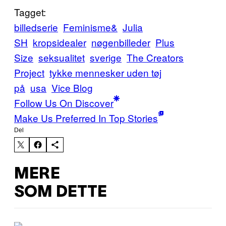
Tagget:
billedserie
Feminisme&
Julia
SH
kropsidealer
nøgenbilleder
Plus
Size
seksualitet
sverige
The Creators
Project
tykke mennesker uden tøj
på
usa
Vice Blog
Follow Us On Discover
Make Us Preferred In Top Stories
Del
MERE
SOM DETTE