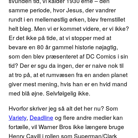
svunden tid, vi kalder 1930’erne – den
samme periode, hvor Jesus, der vandrer
rundt i en mellemøstlig ørken, blev fremstillet
helt bleg. Men vi er kommet videre, er vi ikke?
Er det ikke på tide, at vi stopper med at
bevare en 80 år gammel historie nøjagtig,
som den blev præsenteret af DC Comics i sin
tid? Der er sgu da ingen, der er naive nok til
at tro på, at et rumvæsen fra en anden planet
giver mest mening, hvis han er en hvid mand
med blå øjne. Selvfølgelig ikke.
Hvorfor skriver jeg så alt det her nu? Som
Variety
,
Deadline
og flere andre medier kan
fortælle, vil Warner Bros ikke længere bruge
Henry Cavill i rollen som Superman/Clark