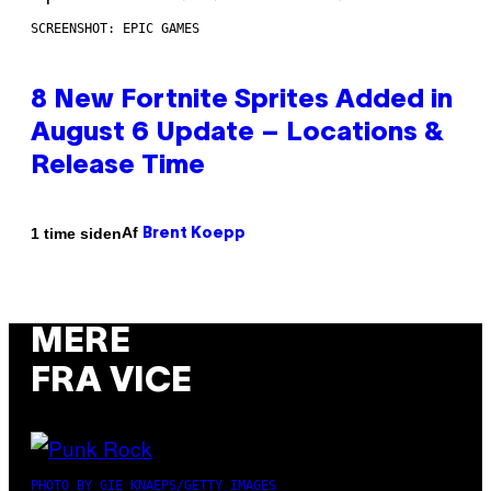
SCREENSHOT: EPIC GAMES
8 New Fortnite Sprites Added in
August 6 Update – Locations &
Release Time
Af
1 time siden
Brent Koepp
MERE
FRA VICE
PHOTO BY GIE KNAEPS/GETTY IMAGES