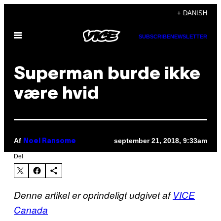
Spring
+ DANISH
til
Åbn
indhold
SUBSCRIBE
NEWSLETTER
Menu
Superman burde ikke
være hvid
Af
september 21, 2018, 9:33am
Noel Ransome
Del
Denne artikel er oprindeligt udgivet af
VICE
Canada