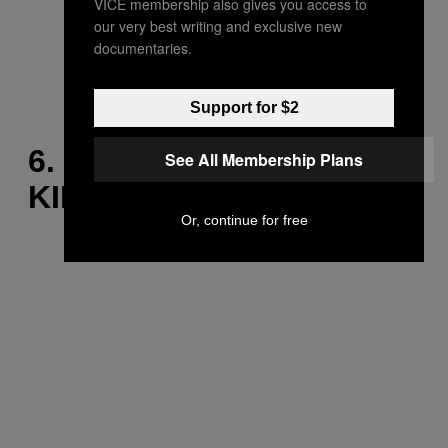
VICE membership also gives you access to
our very best writing and exclusive new
documentaries.
Support for $2
6. DAVID GUETTA FEAT.
See All Membership Plans
KID CUDI – “MEMORIES”
Or, continue for free