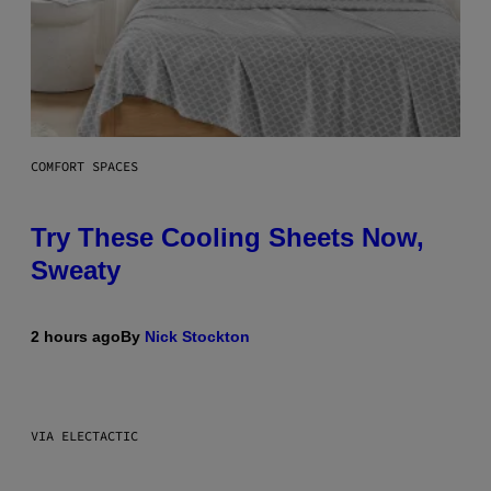
COMFORT SPACES
Try These Cooling Sheets Now,
Sweaty
2 hours ago
By
Nick Stockton
VIA ELECTACTIC