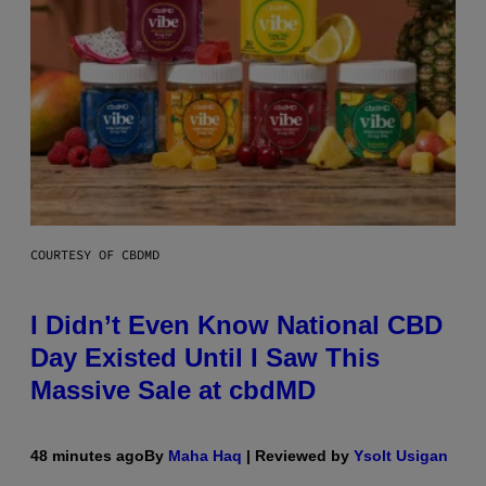
COURTESY OF CBDMD
I Didn’t Even Know National CBD
Day Existed Until I Saw This
Massive Sale at cbdMD
48 minutes ago
By
Maha Haq
| Reviewed by
Ysolt Usigan