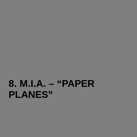
8. M.I.A. – “PAPER
PLANES”