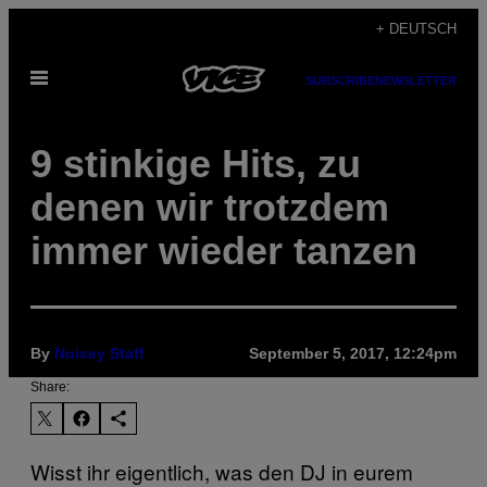
Skip
+ DEUTSCH
to
Open
content
SUBSCRIBE
NEWSLETTER
Menu
9 stinkige Hits, zu
denen wir trotzdem
immer wieder tanzen
By
Noisey Staff
September 5, 2017, 12:24pm
Share:
Wisst ihr eigentlich, was den DJ in eurem