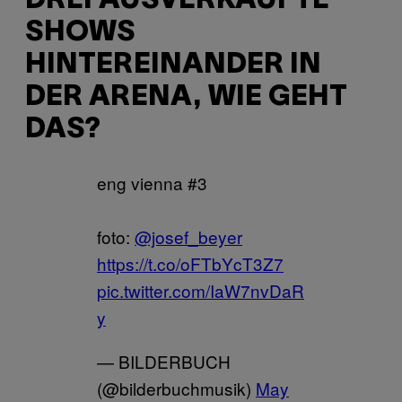
DREI AUSVERKAUFTE
SHOWS
HINTEREINANDER IN
DER ARENA, WIE GEHT
DAS?
eng vienna #3
foto:
@josef_beyer
https://t.co/oFTbYcT3Z7
pic.twitter.com/IaW7nvDaR
y
— BILDERBUCH
(@bilderbuchmusik)
May