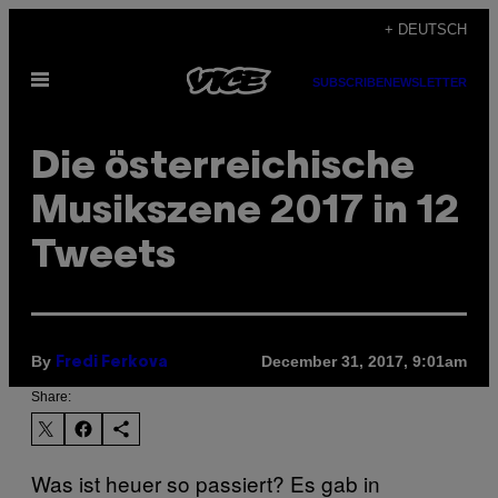
Skip
+ DEUTSCH
to
Open
content
SUBSCRIBE
NEWSLETTER
Menu
Die österreichische
Musikszene 2017 in 12
Tweets
By
December 31, 2017, 9:01am
Fredi Ferkova
Share:
Was ist heuer so passiert? Es gab in