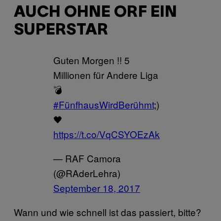
AUCH OHNE ORF EIN
SUPERSTAR
Guten Morgen !! 5
Millionen für Andere Liga
💣
#FünfhausWirdBerühmt
;)
🖤
https://t.co/VqCSYOEzAk
— RAF Camora
(@RAderLehra)
September 18, 2017
Wann und wie schnell ist das passiert, bitte?