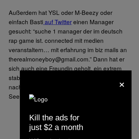
Außerdem hat YSL oder M-Beezy oder
einfach Basti
auf Twitter
einen Manager
gesucht: “suche 1 manager der im deutsch
rap game ist. connected mit medien
veranstaltern… mit erfahrung im biz mails an
therealmoneyboy@gmail.com.” Dann hat er
sich auch eine Freundin geholt, ein extrem
stabiles Comeback-Video gedreht und kotzt
×
nach wie vor, wie sein jüngerer
Seelenverwandter, Sachen ins Internet.
Kill the ads for
just $2 a month