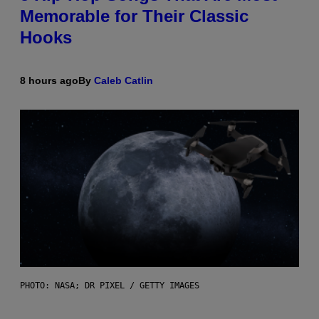
Memorable for Their Classic
Hooks
8 hours ago
By
Caleb Catlin
PHOTO: NASA; DR PIXEL / GETTY IMAGES