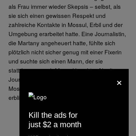
als Frau immer wieder Skepsis – selbst, als
sie sich einen gewissen Respekt und
zahlreiche Kontakte in Mossul, Erbil und der
Umgebung erarbeitet hatte. Eine Journalistin,
die Martany angeheuert hatte, fühlte sich
plötzlich nicht sicher genug mit einer Fixerin
und suchte sich einen Mann, der sie
stattdessen nach Mossul brachte. Als die
×
Journalistin später Martany in der Altstadt von
Mossul in der Nähe der Grossen Moschee
erblickte, war sie sichtlich schockiert.
Kill the ads for
just $2 a month