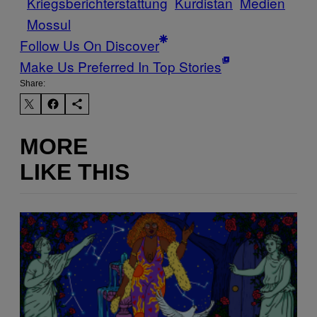
Kriegsberichterstattung
Kurdistan
Medien
Mossul
Follow Us On Discover
Make Us Preferred In Top Stories
Share:
MORE
LIKE THIS