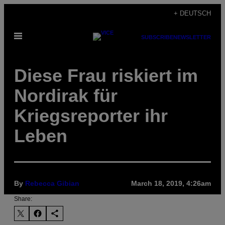
Skip
+ DEUTSCH
to
Open
content
SUBSCRIBE
NEWSLETTER
Menu
Diese Frau riskiert im
Nordirak für
Kriegsreporter ihr
Leben
By
Rebecca Gibian
March 18, 2019, 4:26am
Share: