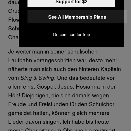
dauern—wenn sich aber schlussendlich vier
Support for $2
Gruppen miteinander durch „I Like the
See All Membership Plans
Flowers“ kämpfen, klingt sogar eine kleine
Schulklasse wie ein richtig fetter Chor.
Or, continue for free
Chaotisch, aber fett.
Je weiter man in seiner schulischen
Laufbahn vorangeschritten war, desto mehr
näherte man sich auch den hinteren Kapiteln
vom
. Und das bedeutete vor
Sing & Swing
allem eins: Gospel. Jesus. Hosianna in der
Höh! Diejenigen, die sich damals wegen
Freude und Freistunden für den Schulchor
gemeldet hatten, können gleich mehrere
Lieder davon singen. Ich habe bis heute
meine Chorleiterin im Ohr, wie sie routiniert