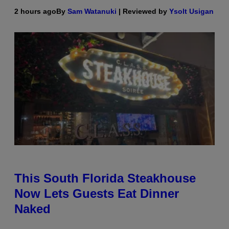
2 hours ago
By
Sam Watanuki
| Reviewed by
Ysolt Usigan
This South Florida Steakhouse
Now Lets Guests Eat Dinner
Naked