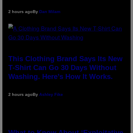
2 hours ago
By
Dan Milam
This Clothing Brand Says Its New
T-Shirt Can Go 30 Days Without
Washing. Here’s How It Works.
2 hours ago
By
Ashley Fike
What to Know About ‘Exploitative