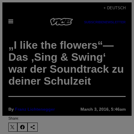
Skip
+ DEUTSCH
to
Open
content
SUBSCRIBE
NEWSLETTER
Menu
„I like the flowers“—
Das ‚Sing & Swing‘
war der Soundtrack zu
deiner Schulzeit
By
Franz Lichtenegger
March 3, 2016, 5:46am
Share: