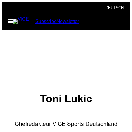
Skip
+ DEUTSCH
to
Open
Subscribe
Newsletter
content
Menu
Toni Lukic
Chefredakteur VICE Sports Deutschland