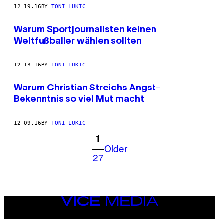
12.19.16
BY
TONI LUKIC
Warum Sportjournalisten keinen
Weltfußballer wählen sollten
12.13.16
BY
TONI LUKIC
Warum Christian Streichs Angst-
Bekenntnis so viel Mut macht
12.09.16
BY
TONI LUKIC
1
Older
27
VICE
MEDIA
INSTAGRAM
TIKTOK
YOUTUBE