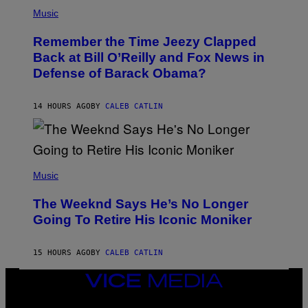
(
Z
P
Music
/
H
W
O
I
Remember the Time Jeezy Clapped
T
R
O
Back at Bill O’Reilly and Fox News in
E
B
I
Defense of Barack Obama?
Y
M
T
A
I
G
M
14 HOURS AGO
BY
CALEB CATLIN
E
M
)
O
S
E
N
(
F
P
Music
E
H
L
O
D
The Weeknd Says He’s No Longer
T
E
O
Going To Retire His Iconic Moniker
R
B
/
Y
G
P
E
15 HOURS AGO
BY
CALEB CATLIN
E
T
D
T
R
VICE
Y
O
I
MEDIA
B
M
INSTAGRAM
TIKTOK
YOUTUBE
E