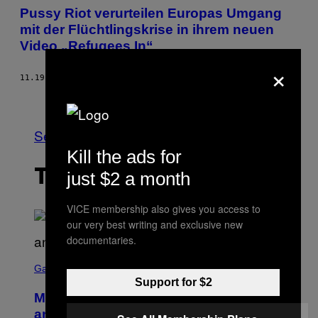
Pussy Riot verurteilen Europas Umgang
mit der Flüchtlingskrise in ihrem neuen
Video „Refugees In“
×
11.19.15
BY
KIM TAYLOR BENNETT
Older
See All
Kill the ads for
THE LATEST
just $2 a month
VICE membership also gives you access to
our very best writing and exclusive new
documentaries.
S
C
Gaming
R
Support for $2
E
Mastery Monday Fortnite Start Time
E
N
and Schedule for August 10