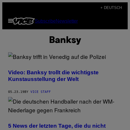
Skip
+ DEUTSCH
to
Open
Subscribe
Newsletter
content
Menu
Banksy
Video: Banksy trollt die wichtigste
Kunstausstellung der Welt
05.23.19
BY
VICE STAFF
5 News der letzten Tage, die du nicht