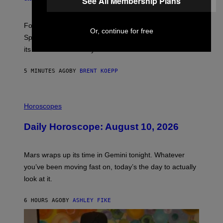
See All Membership Plans
S
H
O
T
Fortnite Mastery Monday returns August 10 with double
Or, continue for free
:
Sprite XP and Dust. Here is what time the event starts,
E
P
its schedule and every bonus.
I
C
G
5 MINUTES AGO
BY
BRENT KOEPP
A
M
E
I
S
L
Horoscopes
L
U
Daily Horoscope: August 10, 2026
S
T
R
A
Mars wraps up its time in Gemini tonight. Whatever
T
I
you’ve been moving fast on, today’s the day to actually
O
look at it.
N
B
Y
6 HOURS AGO
BY
ASHLEY FIKE
R
E
E