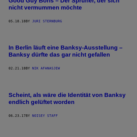
Good Guy Boris – Der Sprüher, der sich
nicht vermummen möchte
05.18.18
BY
JURI STERNBURG
In Berlin läuft eine Banksy-Ausstellung –
Banksy dürfte das gar nicht gefallen
02.21.18
BY
NIK AFANASJEW
Scheint, als wäre die Identität von Banksy
endlich gelüftet worden
06.23.17
BY
NOISEY STAFF