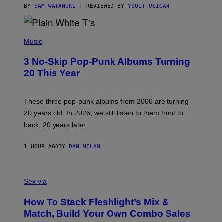
C
BY
SAM WATANUKI
| REVIEWED BY
YSOLT USIGAN
E
P
H
Music
O
T
3 No-Skip Pop-Punk Albums Turning
O
B
20 This Year
Y
S
C
O
These three pop-punk albums from 2006 are turning
T
20 years old. In 2026, we still listen to them front to
T
G
back, 20 years later.
R
I
E
1 HOUR AGO
BY
DAN MILAM
S
/
G
F
E
L
Sex via
T
E
T
S
Y
How To Stack Fleshlight’s Mix &
H
I
L
M
Match, Build Your Own Combo Sales
I
A