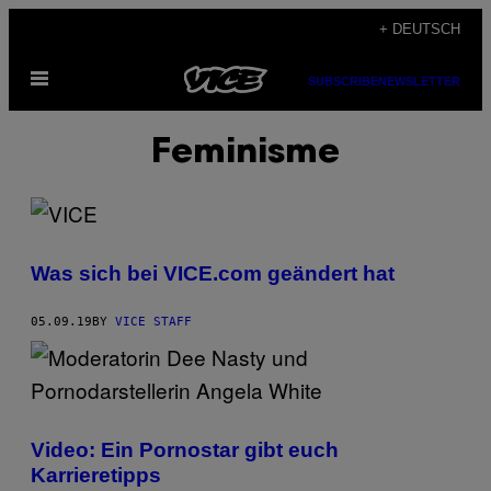
Skip
+ DEUTSCH
to
Open
content
SUBSCRIBE
NEWSLETTER
Menu
Feminisme
Was sich bei VICE.com geändert hat
05.09.19
BY
VICE STAFF
Video: Ein Pornostar gibt euch
Karrieretipps