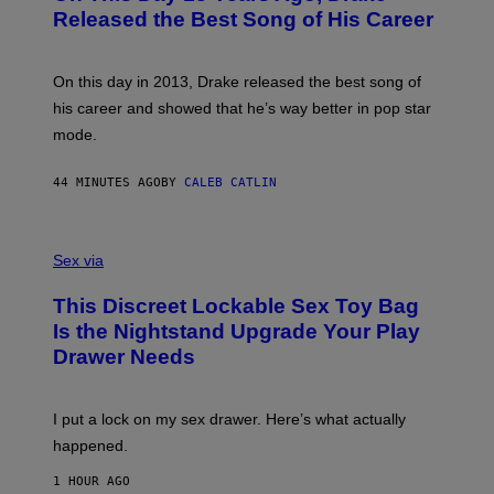
O
Released the Best Song of His Career
B
Y
G
A
On this day in 2013, Drake released the best song of
R
his career and showed that he’s way better in pop star
Y
G
mode.
E
R
S
44 MINUTES AGO
BY
CALEB CATLIN
H
O
F
S
F
A
Sex via
/
M
W
W
I
This Discreet Lockable Sex Toy Bag
A
R
T
E
Is the Nightstand Upgrade Your Play
A
I
Drawer Needs
N
M
U
A
K
G
I
E
I put a lock on my sex drawer. Here’s what actually
F
)
O
happened.
R
V
1 HOUR AGO
I