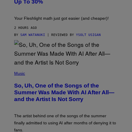
Up To 30%
G
G
H
E
T
S
Your Fleshlight math just got easier (and cheaper)!
2 HOURS AGO
BY
SAM WATANUKI
| REVIEWED BY
YSOLT USIGAN
(
P
Music
H
O
So, Uh, One of the Songs of the
T
O
Summer Was Made With AI After All—
B
and the Artist Is Not Sorry
Y
T
I
M
The artist behind one of the songs of the summer
M
O
finally admitted to using AI after months of denying it to
S
fans.
E