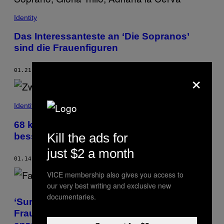
Identity
Das Interessanteste an ‘Die Sopranos’
sind die Frauenfiguren
×
01.21.19
BY
SOPHIA GIOVANNITTI
Identity
68 kleine Dinge, die du tun kannst, um ein
Kill the ads for
besserer Mensch zu werden
just $2 a month
01.14.19
BY
INÊS MENDONÇA
VICE membership also gives you access to
our very best writing and exclusive new
documentaries.
‘Surviving R. Kelly’ zeigt, warum Schwarze
Frauen sexualisierte Gewalt oft nicht