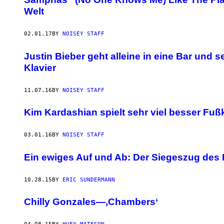
Welt
02.01.17
BY
NOISEY STAFF
Justin Bieber geht alleine in eine Bar und s
Klavier
11.07.16
BY
NOISEY STAFF
Kim Kardashian spielt sehr viel besser Fuß
03.01.16
BY
NOISEY STAFF
Ein ewiges Auf und Ab: Der Siegeszug des K
10.28.15
BY
ERIC SUNDERMANN
Chilly Gonzales—‚Chambers‘