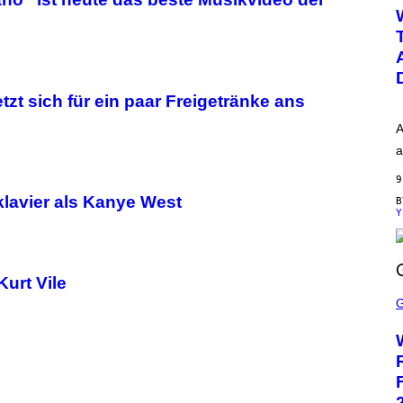
W
H
O
O
P
etzt sich für ein paar Freigetränke ans
A
a
9
klavier als Kanye West
Y
urt Vile
S
C
R
E
E
N
S
H
O