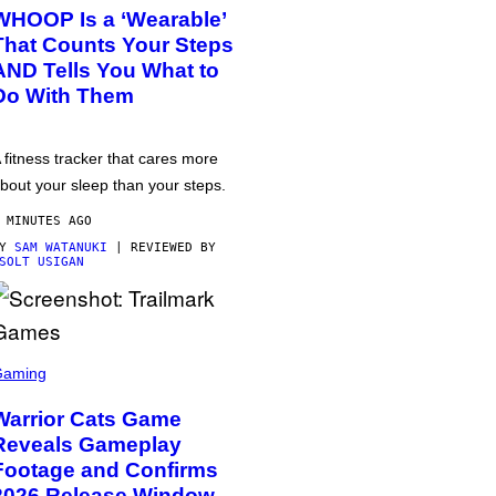
WHOOP Is a ‘Wearable’
That Counts Your Steps
AND Tells You What to
Do With Them
 fitness tracker that cares more
bout your sleep than your steps.
 MINUTES AGO
BY
SAM WATANUKI
| REVIEWED BY
SOLT USIGAN
Gaming
Warrior Cats Game
Reveals Gameplay
Footage and Confirms
2026 Release Window