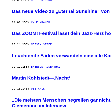
04.08.15
BY
HUEY MATESON
Das neue Video zu „Eternal Sunshine“ von 
04.07.15
BY
KYLE KRAMER
Das ZOOM! Festival lässt dein Jazz-Herz h
03.24.15
BY
NOISEY STAFF
Leuchtende Fäden verwandeln eine alte Kath
02.12.15
BY
EMERSON ROSENTHAL
Martin Kohlstedt—‚Nacht‘
12.13.14
BY
PEE ANIS
„Die meisten Menschen begreifen gar nicht
Clementine im Interview