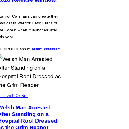
arrior Cats fans can create their
wn cat in Warrior Cats: Clans of
he Forest when it launches later
his year.
8 MINUTES AGO
BY
DENNY CONNOLLY
elieve It Or Not
Welsh Man Arrested
After Standing on a
Hospital Roof Dressed
as the Grim Reaper