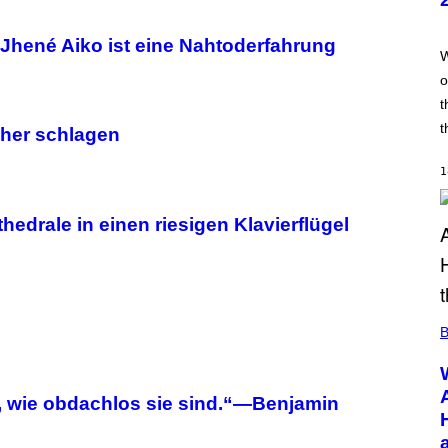
T
:
T
Jhené Aiko ist eine Nahtoderfahrung
R
W
A
o
I
L
t
M
A
t
öher schlagen
R
K
G
1
A
M
E
edrale in einen riesigen Klavierflügel
S
B
, wie obdachlos sie sind.“—Benjamin