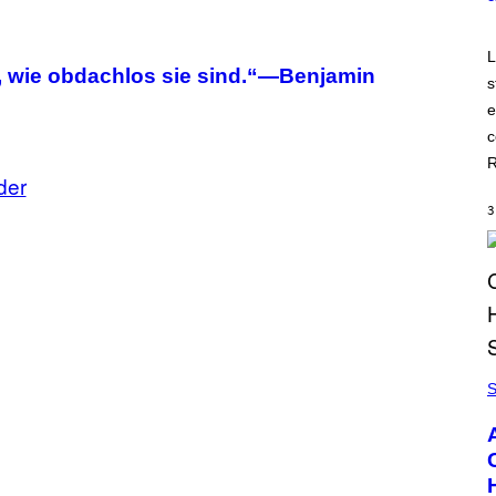
L
, wie obdachlos sie sind.“—Benjamin
s
e
c
R
der
3
S