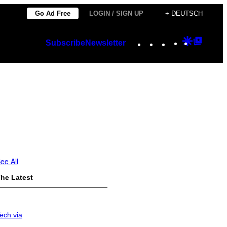
Go Ad Free
LOGIN / SIGN UP
+ DEUTSCH
Instagram
TikTok
YouTube
Google
Googl
Subscribe
Newsletter
Discover
Top
Posts
ee All
he Latest
ech via