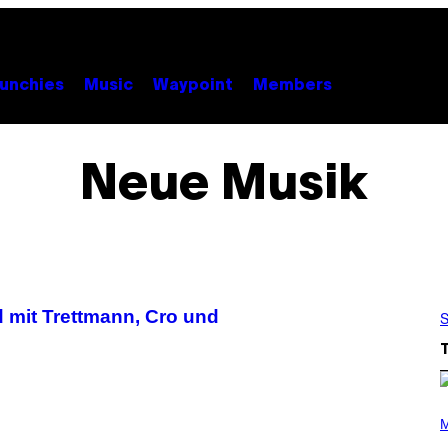
unchies
Music
Waypoint
Members
Neue Musik
 mit Trettmann, Cro und
S
P
H
M
O