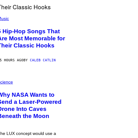
usic
5 Hip-Hop Songs That
Are Most Memorable for
Their Classic Hooks
5 HOURS AGO
BY
CALEB CATLIN
cience
Why NASA Wants to
Send a Laser-Powered
Drone Into Caves
Beneath the Moon
he LUX concept would use a