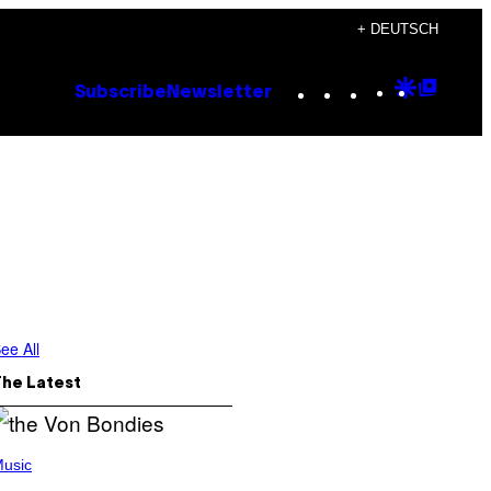
+ DEUTSCH
Instagram
TikTok
YouTube
Google
Goog
Subscribe
Newsletter
Discove
Top
Posts
ee All
The Latest
usic