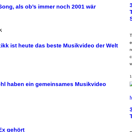
T
O
Song, als ob’s immer noch 2001 wär
B
Y
J
A
M
I
T
E
M
e
kk ist heute das beste Musikvideo der Welt
C
r
C
A
c
R
T
w
H
Y
/
1
W
fehl haben ein gemeinsames Musikvideo
I
R
P
E
H
M
I
O
M
T
A
O
G
B
E
Y
T
I
Ex gehört