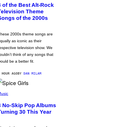
3 of the Best Alt-Rock
Television Theme
Songs of the 2000s
hese 2000s theme songs are
qually as iconic as their
espective television show. We
ouldn’t think of any songs that
ould be a better fit.
 HOUR AGO
BY
DAN MILAM
usic
3 No-Skip Pop Albums
Turning 30 This Year