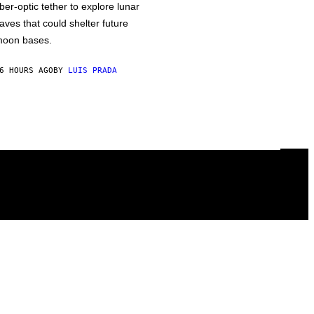
iber-optic tether to explore lunar
aves that could shelter future
oon bases.
6 HOURS AGO
BY
LUIS PRADA