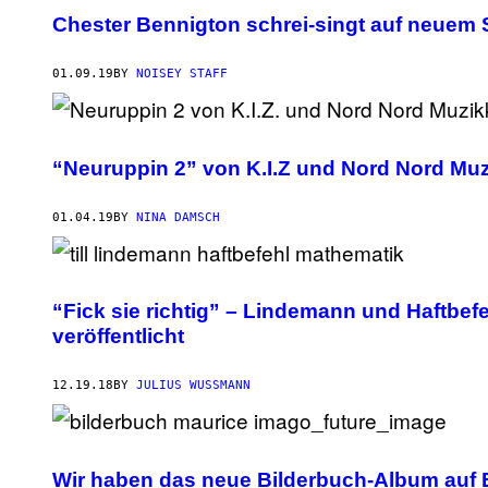
Chester Bennigton schrei-singt auf neuem 
01.09.19
BY
NOISEY STAFF
“Neuruppin 2” von K.I.Z und Nord Nord Muzi
01.04.19
BY
NINA DAMSCH
“Fick sie richtig” – Lindemann und Haftbe
veröffentlicht
12.19.18
BY
JULIUS WUSSMANN
Wir haben das neue Bilderbuch-Album auf 