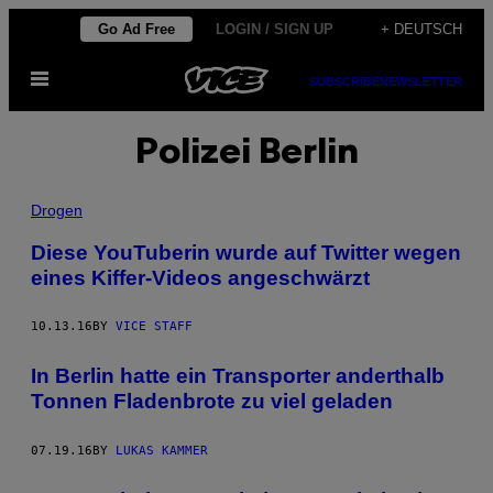
Skip
Go Ad Free
LOGIN / SIGN UP
+ DEUTSCH
to
Open
content
SUBSCRIBE
NEWSLETTER
Menu
Polizei Berlin
Drogen
Diese YouTuberin wurde auf Twitter wegen
eines Kiffer-Videos angeschwärzt
10.13.16
BY
VICE STAFF
In Berlin hatte ein Transporter anderthalb
Tonnen Fladenbrote zu viel geladen
07.19.16
BY
LUKAS KAMMER