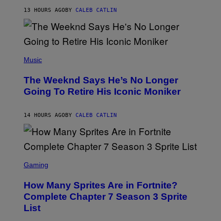
I
G
M
13 HOURS AGO
BY
CALEB CATLIN
E
M
)
O
S
E
N
(
F
P
Music
E
H
L
O
D
The Weeknd Says He’s No Longer
T
E
O
Going To Retire His Iconic Moniker
R
B
/
Y
G
P
E
14 HOURS AGO
BY
CALEB CATLIN
E
T
D
T
R
Y
O
I
B
M
E
S
A
C
C
G
Gaming
E
R
E
R
E
S
How Many Sprites Are in Fortnite?
R
E
)
A
N
Complete Chapter 7 Season 3 Sprite
/
S
List
G
H
E
O