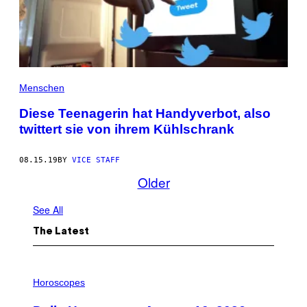
Menschen
Diese Teenagerin hat Handyverbot, also
twittert sie von ihrem Kühlschrank
08.15.19
BY
VICE STAFF
Older
See All
The Latest
I
L
Horoscopes
L
U