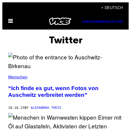
Skip
+ DEUTSCH
to
Open
content
SUBSCRIBE
NEWSLETTER
Menu
Twitter
Menschen
“Ich finde es gut, wenn Fotos von
Auschwitz verbreitet werden”
10.16.23
BY
ALEXANDRA THEIS