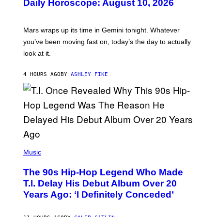
Daily Horoscope: August 10, 2026
S
T
R
A
Mars wraps up its time in Gemini tonight. Whatever
T
I
you’ve been moving fast on, today’s the day to actually
O
look at it.
N
B
Y
4 HOURS AGO
BY
ASHLEY FIKE
R
E
E
S
A
.
(
P
Music
H
O
The 90s Hip-Hop Legend Who Made
T
O
T.I. Delay His Debut Album Over 20
B
Years Ago: ‘I Definitely Conceded’
Y
J
O
H