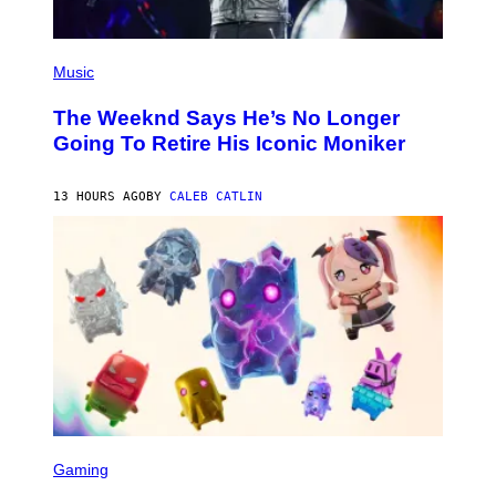
G
E
T
(
T
P
Music
Y
H
I
O
M
The Weeknd Says He’s No Longer
T
A
O
Going To Retire His Iconic Moniker
G
B
E
Y
S
P
)
13 HOURS AGO
BY
CALEB CATLIN
E
D
R
O
B
E
C
E
R
R
A
/
G
E
T
S
T
C
Gaming
Y
R
I