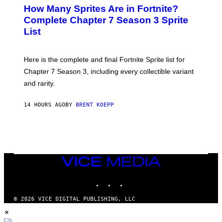
E
M
How Many Sprites Are in Fortnite?
E
A
N
G
Complete Chapter 7 Season 3 Sprite
S
E
List
H
S
O
F
T
O
:
R
Here is the complete and final Fortnite Sprite list for
E
L
P
I
Chapter 7 Season 3, including every collectible variant
I
V
and rarity.
C
E
G
N
A
A
14 HOURS AGO
BY
BRENT KOEPP
M
T
E
I
S
O
N
)
VICE
MEDIA
INSTAGRAM
TIKTOK
YOUTUBE
© 2026 VICE DIGITAL PUBLISHING, LLC
×