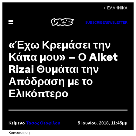
Μετάβαση
+ ΕΛΛΗΝΙΚΆ
στο
Ανοίξτε
περιεχόμενο
SUBSCRIBE
NEWSLETTER
το
μενού
«Έχω Κρεμάσει την
Κάπα μου» – Ο Alket
Rizai Θυμάται την
Απόδραση με το
Ελικόπτερο
Κείμενο
5 Ιουνίου, 2018, 11:45μμ
Τάσος Θεοφίλου
Kοινοποίηση