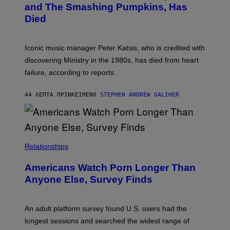
G
and The Smashing Pumpkins, Has
D
E
I
D
Died
M
I
I
R
T
E
R
C
Iconic music manager Peter Katsis, who is credited with
I
T
discovering Ministry in the 1980s, has died from heart
O
S
failure, according to reports.
K
A
M
44 ΛΕΠΤΆ ΠΡΙΝ
ΚΕΊΜΕΝΟ
STEPHEN ANDREW GALIHER
B
O
U
R
I
S
/
Relationships
W
I
Americans Watch Porn Longer Than
R
E
Anyone Else, Survey Finds
I
M
A
G
An adult platform survey found U.S. users had the
E
longest sessions and searched the widest range of