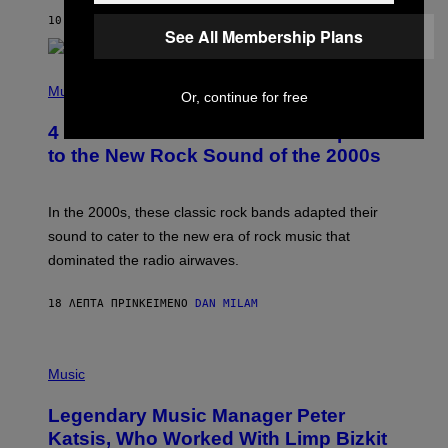
T
10 ΛΕΠΤΆ ΠΡΙΝ
ΚΕΊΜΕΝΟ
BRENT KOEPP
A
See All Membership Plans
R
G
A
P
M
H
Music
Or, continue for free
E
O
S
T
4 Classic Rock Bands That Adapted
O
B
to the New Rock Sound of the 2000s
Y
F
R
A
In the 2000s, these classic rock bands adapted their
N
sound to cater to the new era of rock music that
K
M
dominated the radio airwaves.
I
C
E
18 ΛΕΠΤΆ ΠΡΙΝ
ΚΕΊΜΕΝΟ
DAN MILAM
L
O
T
P
T
H
Music
A
O
/
T
I
Legendary Music Manager Peter
O
M
B
A
Katsis, Who Worked With Limp Bizkit
Y