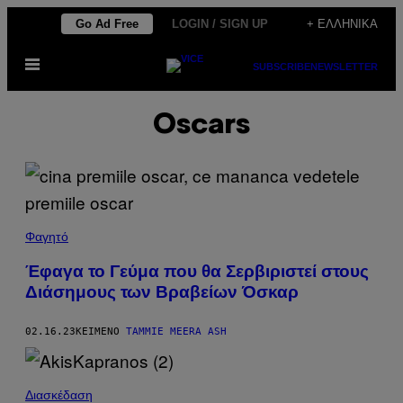
Μετάβαση
Go Ad Free
LOGIN / SIGN UP
+ ΕΛΛΗΝΙΚΆ
στο
Ανοίξτε
περιεχόμενο
SUBSCRIBE
NEWSLETTER
το
μενού
Oscars
Φαγητό
Έφαγα το Γεύμα που θα Σερβιριστεί στους
Διάσημους των Βραβείων Όσκαρ
02.16.23
ΚΕΊΜΕΝΟ
TAMMIE MEERA ASH
Διασκέδαση