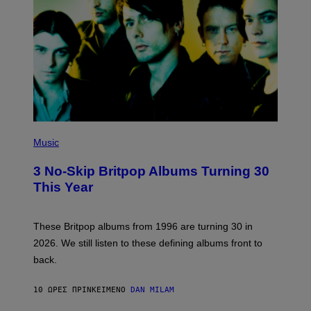
E
D
F
E
R
N
S
)
P
H
Music
O
T
3 No-Skip Britpop Albums Turning 30
O
B
This Year
Y
N
I
E
These Britpop albums from 1996 are turning 30 in
L
2026. We still listen to these defining albums front to
S
V
back.
A
N
I
10 ΏΡΕΣ ΠΡΙΝ
ΚΕΊΜΕΝΟ
DAN MILAM
P
E