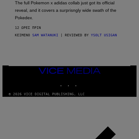
N
The full Pokemon x adidas collab just got its official
/
reveal, and it covers a surprisngly wide swath of the
A
D
Pokedex.
I
D
12 ΏΡΕΣ ΠΡΙΝ
A
S
ΚΕΊΜΕΝΟ
SAM WATANUKI
| REVIEWED BY
YSOLT USIGAN
/
N
I
N
T
E
N
VICE
D
MEDIA
O
INSTAGRAM
TIKTOK
YOUTUBE
© 2026 VICE DIGITAL PUBLISHING, LLC