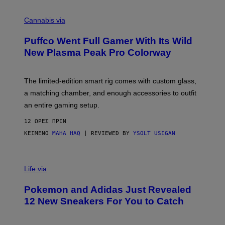
R
C
E
O
Cannabis via
N
U
/
R
G
Puffco Went Full Gamer With Its Wild
T
E
E
T
New Plasma Peak Pro Colorway
S
T
Y
Y
O
I
F
M
The limited-edition smart rig comes with custom glass,
P
A
a matching chamber, and enough accessories to outfit
U
G
F
E
an entire gaming setup.
F
S
C
12 ΏΡΕΣ ΠΡΙΝ
O
ΚΕΊΜΕΝΟ
MAHA HAQ
| REVIEWED BY
YSOLT USIGAN
V
I
Life via
A
P
Pokemon and Adidas Just Revealed
O
K
12 New Sneakers For You to Catch
E
M
O