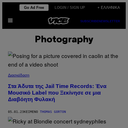
Μετάβαση
Go Ad Free
LOGIN / SIGN UP
+ ΕΛΛΗΝΙΚΆ
στο
Ανοίξτε
περιεχόμενο
SUBSCRIBE
NEWSLETTER
το
μενού
Photography
Διασκέδαση
Στα Άδυτα της Jail Time Records: Ένα
Μουσικό Label που Ξεκίνησε σε μια
Διαβόητη Φυλακή
05.01.23
ΚΕΊΜΕΝΟ
THOMAS GORTON