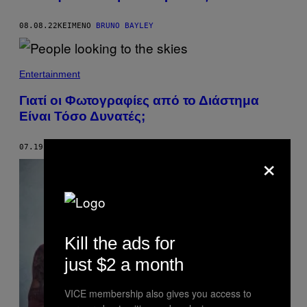
08.08.22
ΚΕΊΜΕΝΟ
BRUNO BAYLEY
Entertainment
Γιατί οι Φωτογραφίες από το Διάστημα
Είναι Τόσο Δυνατές;
07.19.22
ΚΕΊΜΕΝΟ
KATIE WAY
×
Kill the ads for
just $2 a month
VICE membership also gives you access to