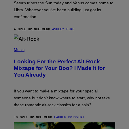
Saturn trines the Sun today and Venus comes home to
T
I
Libra. Whatever you’ve been building just got its
O
confirmation.
N
B
Y
4 ΏΡΕΣ ΠΡΙΝ
ΚΕΊΜΕΝΟ
ASHLEY FIKE
R
E
E
S
(
A
P
Music
.
H
O
Looking For the Perfect Alt-Rock
T
O
Mixtape for Your Boo? I Made It for
B
You Already
Y
M
I
C
If you want to make a mixtape for your special
K
H
someone but don’t know where to start, why not take
U
these romantic alt-rock classics for a spin?
T
S
O
10 ΏΡΕΣ ΠΡΙΝ
ΚΕΊΜΕΝΟ
LAUREN BOISVERT
N
/
R