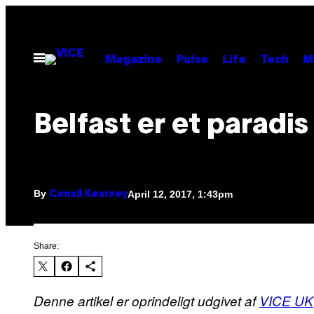
Skip
to
content
Open
Magazine
Pulse
Life
Tech
M
Menu
Belfast er et paradis
By
April 12, 2017, 1:43pm
Conall Kearney
Share:
Denne artikel er oprindeligt udgivet af
VICE UK