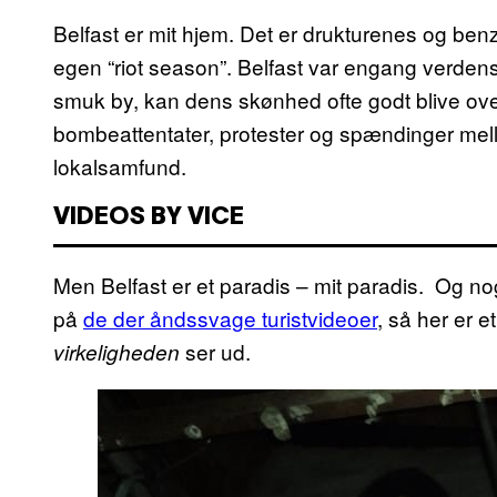
Belfast er mit hjem. Det er drukturenes og ben
egen “riot season”. Belfast var engang verdens
smuk by, kan dens skønhed ofte godt blive over
bombeattentater, protester og spændinger mel
lokalsamfund.
VIDEOS BY VICE
Men Belfast er et paradis – mit paradis. Og n
på
de der åndssvage turistvideoer
, så her er e
ser ud.
virkeligheden