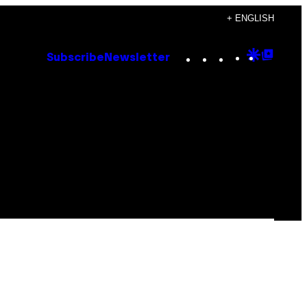
+ ENGLISH
Instagram
TikTok
YouTube
Google
Goog
Subscribe
Newsletter
Discove
Top
Posts