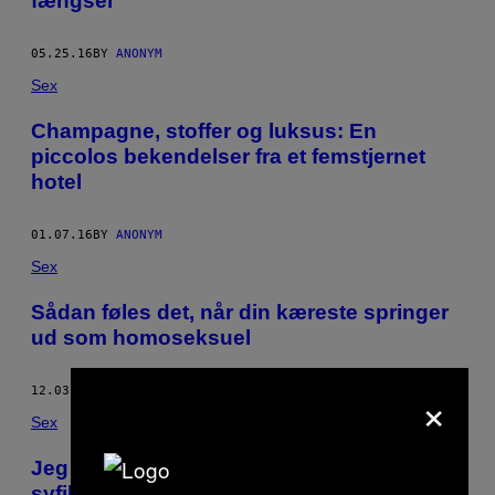
fængsel
05.25.16
BY
ANONYM
Sex
Champagne, stoffer og luksus: En
piccolos bekendelser fra et femstjernet
hotel
01.07.16
BY
ANONYM
Sex
Sådan føles det, når din kæreste springer
ud som homoseksuel
×
12.03.15
BY
ANONYM
Sex
Jeg knaldede med min chef og fik gonoré,
syfilis og klamydia