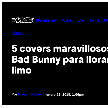
Saltar
al
contenido
Abrir
Magazine
Pulse
Life
Tech
M
Menú
Música
5 covers maravilloso
Bad Bunny para llorar
limo
Por
enero 29, 2019, 1:06pm
Diego Urdaneta