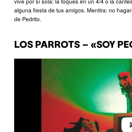
vive por sí sola: la toques en un 4/4 o la cant
alguna fiesta de tus amigos. Mentira: no hagan
de Pedrito.
LOS PARROTS – «SOY P
P
l
a
y
v
i
d
e
o