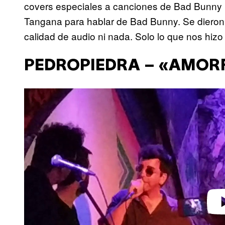
covers especiales a canciones de Bad Bunny pa
Tangana para hablar de Bad Bunny. Se dieron
calidad de audio ni nada. Solo lo que nos hizo se
PEDROPIEDRA – «AMOR
P
l
a
y
v
i
d
e
o