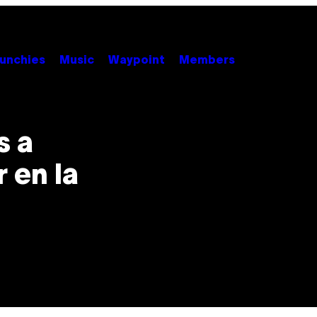
unchies
Music
Waypoint
Members
s a
 en la