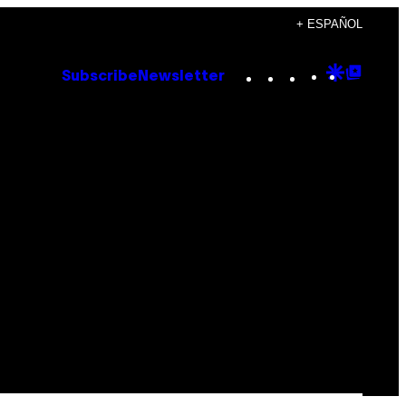
+ ESPAÑOL
Instagram
TikTok
YouTube
Google
Goog
Subscribe
Newsletter
Discove
Top
Posts