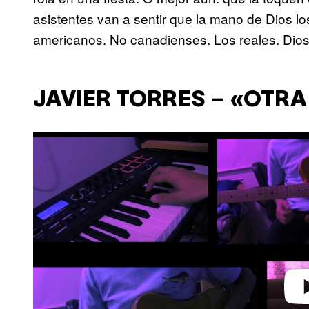
asistentes van a sentir que la mano de Dios l
americanos. No canadienses. Los reales. Dios
JAVIER TORRES – «OTRA
P
l
a
y
v
i
d
e
o