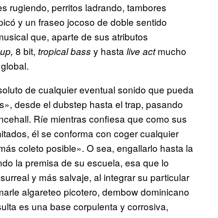
es rugiendo, perritos ladrando, tambores
 picó y un fraseo jocoso de doble sentido
usical que, aparte de sus atributos
8 bit,
y hasta
mucho
hup,
tropical bass
live act
global.
oluto de cualquier eventual sonido que pueda
ss», desde el dubstep hasta el trap, pasando
ancehall. Ríe mientras confiesa que como sus
itados, él se conforma con coger cualquier
ás coleto posible». O sea, engallarlo hasta la
iendo la premisa de su escuela, esa que lo
urreal y más salvaje, al integrar su particular
sumarle algareteo picotero, dembow dominicano
sulta es una base corpulenta y corrosiva,