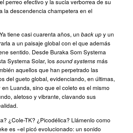
l perreo efectivo y la sucia verborrea de su
ara la descendencia champetera en el
 Ya tiene casi cuarenta años, un
y un
back up
orarla a un paisaje global con el que además
tiene sentido. Desde Buraka Som Systema
ta Systema Solar, los
más
sound systems
ambién aquellos que han perpetrado las
s del gueto global, evidenciando, en últimas,
y en Luanda, sino que el coleto es el mismo
undo, aletoso y vibrante, clavando sus
alidad.
ta? ¿Cole-TK? ¿Picodélica? Llámenlo como
eke es «el picó evolucionado: un sonido