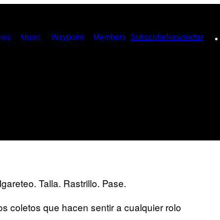
ies
Music
Waypoint
Members
Subscribe
Newsletter
areteo. Talla. Rastrillo. Pase.
os coletos que hacen sentir a cualquier rolo