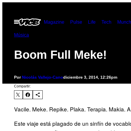
Saltar
al
Abrir
Magazine
Pulse
Life
Tech
Munch
contenido
Menú
Música
Boom Full Meke!
Por
Nicolás Vallejo-Cano
diciembre 3, 2014, 12:26pm
Compartir:
Vacile. Meke. Repike. Plaka. Terapia. Makia. Alg
Este viaje está plagado de un sinfín de vocabl