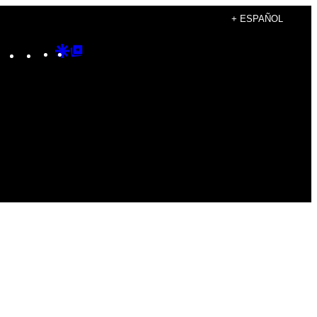
+ ESPAÑOL
Instagram
TikTok
YouTube
Google
Google
Discover
Top
Posts