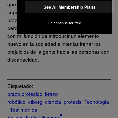
que suscita el brazo es puramente
See All Membership Plans
superficial; a la gente le interesa más el
brazo robótico que la persona que lo lleva,
Or, continue for free
pero no pasa nada. Yo soy feliz cumpliendo
con mi función de introducir un elemento
nuevo en la sociedad e intentar frenar los
prejuicios de la gente hacia las personas con
discapacidad.
Etiquetado:
brazo protésico
brazo
robótico
cíborg
ciencia
protesis
Tecnologia
Testimonios
Follow Us On Discover