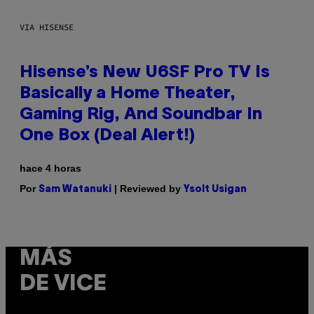
VIA HISENSE
Hisense’s New U6SF Pro TV Is
Basically a Home Theater,
Gaming Rig, And Soundbar In
One Box (Deal Alert!)
hace 4 horas
Por
| Reviewed by
Sam Watanuki
Ysolt Usigan
MÁS
DE VICE