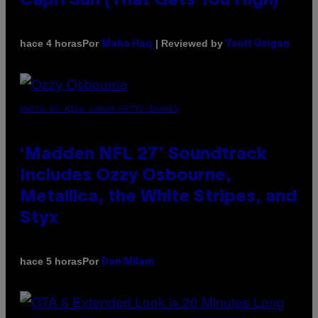
Capri Sun (That Gets You High)
Por
| Reviewed by
hace 4 horas
Maha Haq
Ysolt Usigan
PHOTO BY NICK LAHAM/GETTY IMAGES
‘Madden NFL 27’ Soundtrack
Includes Ozzy Osbourne,
Metallica, the White Stripes, and
Styx
Por
hace 5 horas
Dan Milam