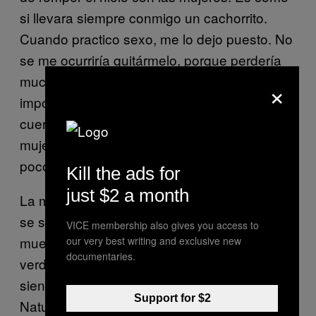
si llevara siempre conmigo un cachorrito.
Cuando practico sexo, me lo dejo puesto. No
se me ocurriría quitármelo, porque perdería
mucha movilidad. A mis parejas no parece
×
importarles, se centran en el resto del
cuerpo. Incluso diría que a dos de las
mujeres con las que me acosté les ponía un
poco, porque no dejaban de acariciarlo.
Kill the ads for
just $2 a month
La mayoría de las personas que conozco no
se sienten incómodas por el brazo y
VICE membership also gives you access to
muestran una actitud positiva al respecto. La
our very best writing and exclusive new
documentaries.
verdad es que resulta muy obvio quién se
siente violento e intenta evitarme.
Support for $2
Naturalmente, gran parte de la curiosidad