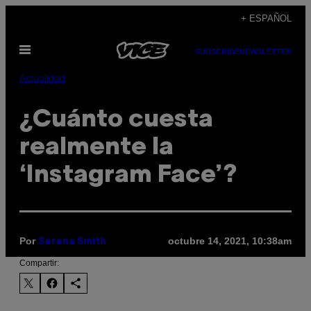
Saltar
+ ESPAÑOL
al
Abrir
contenido
SUBSCRIBE
NEWSLETTER
Menú
Actualidad
¿Cuánto cuesta
realmente la
‘Instagram Face’?
Por
octubre 14, 2021, 10:38am
Serena Smith
Compartir: