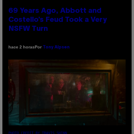
69 Years Ago, Abbott and
Costello’s Feud Took a Very
NSFW Turn
Por
hace 2 horas
Tony Alpsen
PHOTO CREDIT BY TRAVIS SHINN