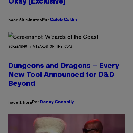
Okay [Exclusive]
Por
hace 50 minutos
Caleb Catlin
SCREENSHOT: WIZARDS OF THE COAST
Dungeons and Dragons – Every
New Tool Announced for D&D
Beyond
Por
hace 1 hora
Denny Connolly