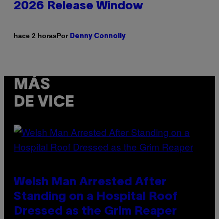
2026 Release Window
Por
hace 2 horas
Denny Connolly
MÁS
DE VICE
Welsh Man Arrested After
Standing on a Hospital Roof
Dressed as the Grim Reaper