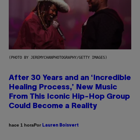
(PHOTO BY JEREMYCHANPHOTOGRAPHY/GETTY IMAGES)
After 30 Years and an ‘Incredible
Healing Process,’ New Music
From This Iconic Hip-Hop Group
Could Become a Reality
Por
hace 1 hora
Lauren Boisvert