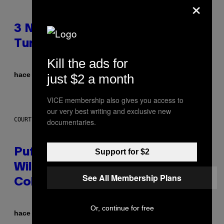
×
3 No-Skip Britpop Albums
Turning 30 This Year
Kill the ads for
Por
hace 3 horas
just $2 a month
Dan Milam
VICE membership also gives you access to
our very best writing and exclusive new
COURTESY OF PUFFCO
documentaries.
Puffco Went Full Gamer With Its
Support for $2
Wild New Plasma Peak Pro
See All Membership Plans
Colorway
Or, continue for free
Por
| Reviewed by
hace 5 horas
Maha Haq
Ysolt Usigan