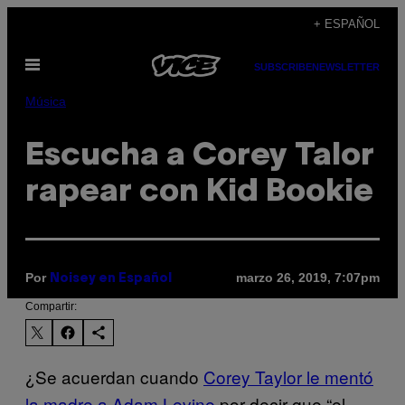
Saltar
+ ESPAÑOL
al
Abrir
contenido
SUBSCRIBE
NEWSLETTER
Menú
Música
Escucha a Corey Talor
rapear con Kid Bookie
Por
marzo 26, 2019, 7:07pm
Noisey en Español
Compartir:
¿Se acuerdan cuando
Corey Taylor le mentó
la madre a Adam Levine
por decir que “el