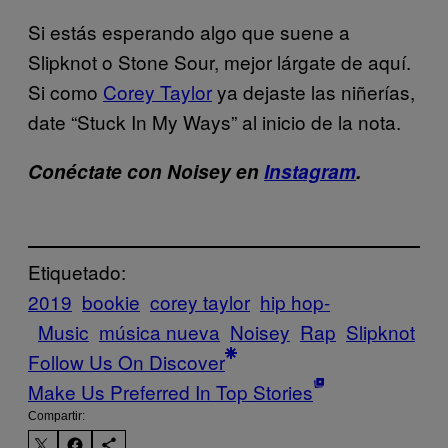
Si estás esperando algo que suene a
Slipknot o Stone Sour, mejor lárgate de aquí.
Si como
Corey Taylor
ya dejaste las niñerías,
date “Stuck In My Ways” al inicio de la nota.
Conéctate con Noisey en
Instagram
.
Etiquetado:
2019
bookie
corey taylor
hip hop-
Music
música nueva
Noisey
Rap
Slipknot
Follow Us On Discover
Make Us Preferred In Top Stories
Compartir: