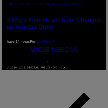
PHOTO ILLUSTRATION BY IAN WALDIE/GETTY IMAGES
3 Ways Your Music Taste Changes
as You Get Older
hace 14 horas
Por
Dan Milam
VICE
MEDIA
INSTAGRAM
TIKTOK
YOUTUBE
© 2026 VICE DIGITAL PUBLISHING, LLC