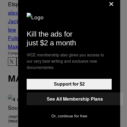
×
Etiquetado:
alexander hamilton
americas
Andrew
Jackson
dinero
harriet tubman
jack
lew
Politică
Tesoro
VICE News
Kill the ads for
Follow Us On Discover
just $2 a month
Make Us Preferred In Top Stories
Compartir:
VICE membership also gives you access to
our very best writing and exclusive new
documentaries.
MÁS DE LO MISMO
Support for $2
See All Membership Plans
Or, continue for free
(PHOTO BY POOL ARNAL/GARCIA/PICOT/GAMMA-RAPHO VIA GETTY
IMAGES)