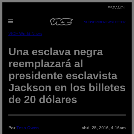
Saltar
+ ESPAÑOL
al
Abrir
contenido
SUBSCRIBE
NEWSLETTER
Menú
VICE World News
Una esclava negra
reemplazará al
presidente esclavista
Jackson en los billetes
de 20 dólares
Por
Tess Owen
abril 25, 2016, 4:16am