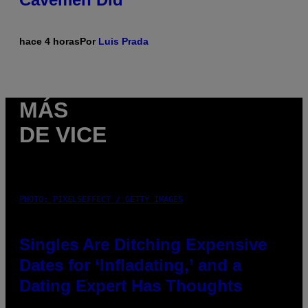
hace 4 horas
Por
Luis Prada
MÁS
DE VICE
PHOTO: PIXELSEFFECT / GETTY IMAGES
Singles Are Ditching Expensive
Dates for ‘Infladating,’ and a
Dating Expert Has Thoughts