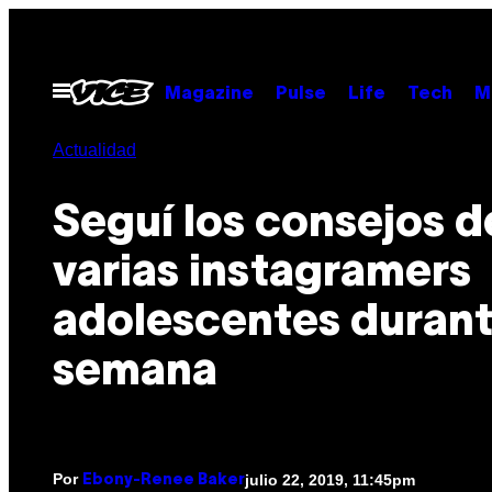
Saltar
al
contenido
Abrir
Magazine
Pulse
Life
Tech
M
Menú
Actualidad
Seguí los consejos d
varias instagramers
adolescentes durant
semana
Por
julio 22, 2019, 11:45pm
Ebony-Renee Baker