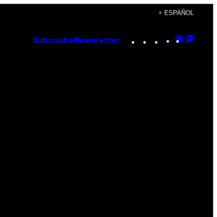
+ ESPAÑOL
Instagram
TikTok
YouTube
Google
Goog
Subscribe
Newsletter
Discove
Top
Posts