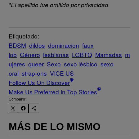
*El apellido fue omitido por privacidad.
Etiquetado:
BDSM
dildos
dominacion
faux
job
Género
lesbianas
LGBTQ
Mamadas
m
ujeres
queer
Sexo
sexo lésbico
sexo
oral
strap-ons
VICE US
Follow Us On Discover
Make Us Preferred In Top Stories
Compartir:
MÁS DE LO MISMO