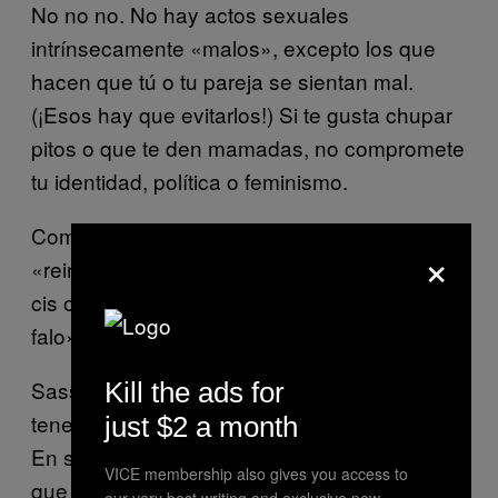
No no no. No hay actos sexuales
intrínsecamente «malos», excepto los que
hacen que tú o tu pareja se sientan mal.
(¡Esos hay que evitarlos!) Si te gusta chupar
pitos o que te den mamadas, no compromete
tu identidad, política o feminismo.
Como Horn insiste en
,
Girl Sex 101
×
«reinventa el pene, ya sea que seas trans,
cis o de otra manera. Quítale lo patriarcado al
falo».
Sassy está de acuerdo. «Esto no se trata de
Kill the ads for
tenerle envidia al pene». A la mierda Freud.
just $2 a month
En serio, no se trata de eso. Deja de asumir
VICE membership also gives you access to
que los penes significan lo mismo para
our very best writing and exclusive new