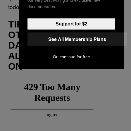
todos. Porque no es así».
documentaries.
TIPS DE SEGURIDAD Y
Support for $2
OTRAS COSAS PARA
See All Membership Plans
DAR UN BUEN ORAL A
ALGUIEN CON STRAP-
Or, continue for free
ON