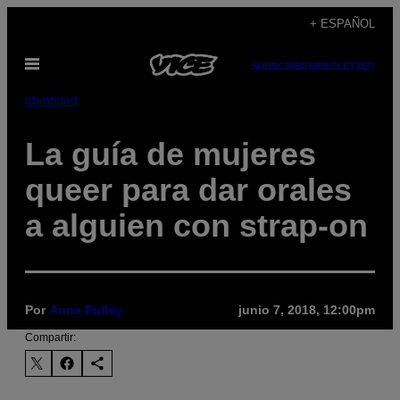
Saltar
+ ESPAÑOL
al
Abrir
contenido
SUBSCRIBE
NEWSLETTER
Menú
Identidad
La guía de mujeres
queer para dar orales
a alguien con strap-on
Por
Anna Pulley
junio 7, 2018, 12:00pm
Compartir: