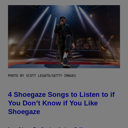
PHOTO BY SCOTT LEGATO/GETTY IMAGES
4 Shoegaze Songs to Listen to if
You Don’t Know if You Like
Shoegaze