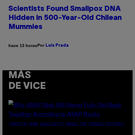
Scientists Found Smallpox DNA
Hidden in 500-Year-Old Chilean
Mummies
Por
hace 13 horas
Luis Prada
MÁS
DE VICE
(PHOTO BY NOAM GALAI/GETTY IMAGES FOR TRIBECA FESTIVAL)