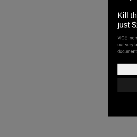
Kill t
just 
VICE memb
our very b
documenta