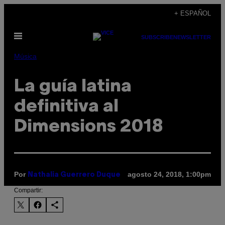
Saltar
+ ESPAÑOL
al
Abrir
contenido
SUBSCRIBE
NEWSLETTER
Menú
Música
La guía latina
definitiva al
Dimensions 2018
Por
agosto 24, 2018, 1:00pm
Nathalia Guerrero Duque
Compartir: