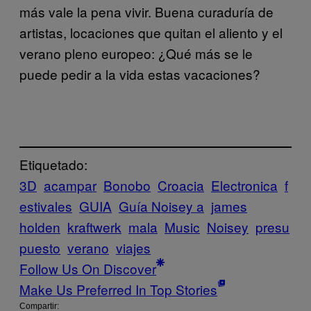
más vale la pena vivir. Buena curaduría de
artistas, locaciones que quitan el aliento y el
verano pleno europeo: ¿Qué más se le
puede pedir a la vida estas vacaciones?
Etiquetado:
3D
acampar
Bonobo
Croacia
Electronica
f
estivales
GUIA
Guía Noisey a
james
holden
kraftwerk
mala
Music
Noisey
presu
puesto
verano
viajes
Follow Us On Discover
Make Us Preferred In Top Stories
Compartir: