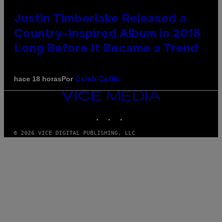
Justin Timberlake Released a
Country-Inspired Album in 2018
Long Before It Became a Trend
Por
hace 18 horas
Caleb Catlin
VICE
MEDIA
INSTAGRAM
TIKTOK
YOUTUBE
© 2026 VICE DIGITAL PUBLISHING, LLC