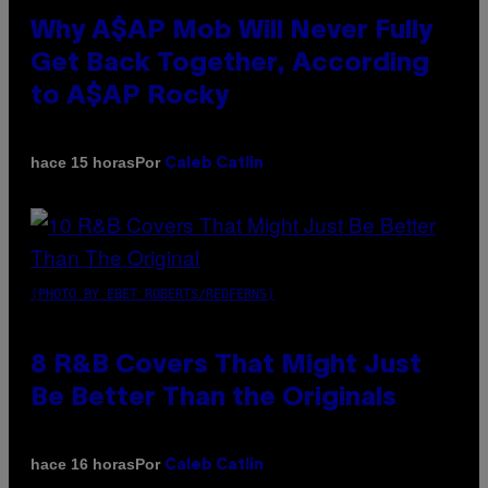
Why A$AP Mob Will Never Fully
Get Back Together, According
to A$AP Rocky
Por
hace 15 horas
Caleb Catlin
(PHOTO BY EBET ROBERTS/REDFERNS)
8 R&B Covers That Might Just
Be Better Than the Originals
Por
hace 16 horas
Caleb Catlin