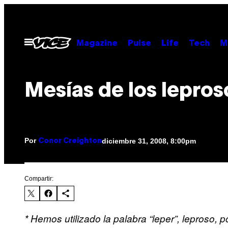
Saltar
al
contenido
Abrir
Magazine
Pulse
Life
Tech
M
Menú
Mesías de los lepros
Por
diciembre 31, 2008, 8:00pm
Conor Creighton
Compartir:
* Hemos utilizado la palabra “leper”, leproso, 