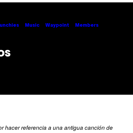
unchies
Music
Waypoint
Members
os
por hacer referencia a una antigua canción de