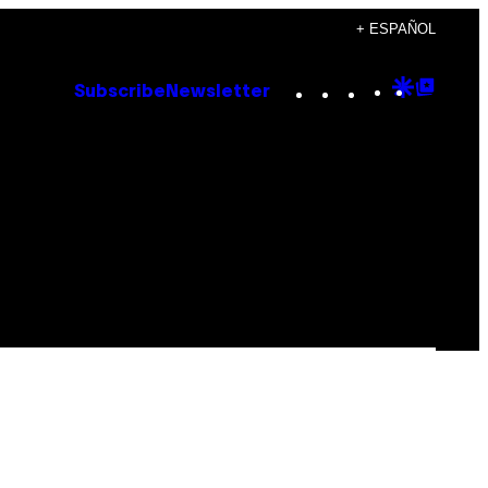
+ ESPAÑOL
Instagram
TikTok
YouTube
Google
Goog
Subscribe
Newsletter
Discove
Top
Posts