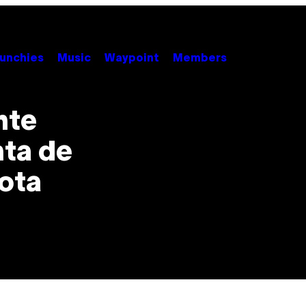
unchies
Music
Waypoint
Members
nte
nta de
ota