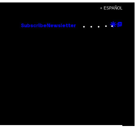
+ ESPAÑOL
Instagram
TikTok
YouTube
Google
Goog
Subscribe
Newsletter
Discove
Top
Posts