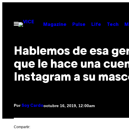
Saltar
al
contenido
Abrir
Magazine
Pulse
Life
Tech
M
Menú
Hablemos de esa ge
que le hace una cue
Instagram a su masc
Por
octubre 16, 2019, 12:00am
Soy Cardo
Compartir: