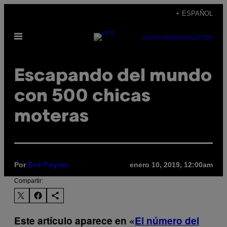
Saltar
+ ESPAÑOL
al
Abrir
contenido
SUBSCRIBE
NEWSLETTER
Menú
Escapando del mundo
con 500 chicas
moteras
Por
enero 10, 2019, 12:00am
Eve Peyser
Compartir:
Este artículo aparece en «
El número del