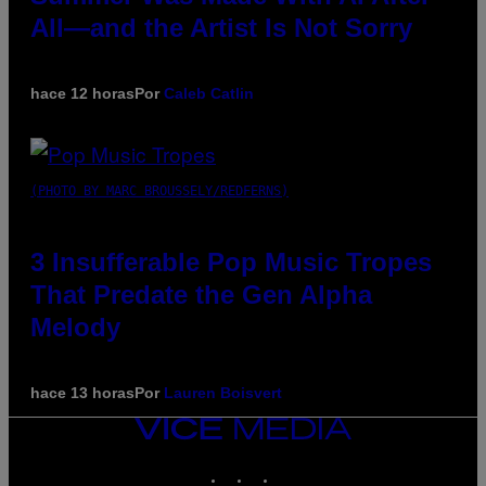
All—and the Artist Is Not Sorry
hace 12 horas
Por
Caleb Catlin
(PHOTO BY MARC BROUSSELY/REDFERNS)
3 Insufferable Pop Music Tropes
That Predate the Gen Alpha
Melody
hace 13 horas
Por
Lauren Boisvert
VICE
MEDIA
INSTAGRAM
TIKTOK
YOUTUBE