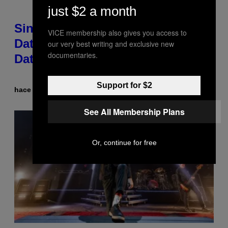
just $2 a month
Singles Are Ditching Expensive
VICE membership also gives you access to
Dates for ‘Infladating,’ and a
our very best writing and exclusive new
documentaries.
Dating Expert Has Thoughts
Support for $2
hace 48 minutos
Por
Sammi Caramela
See All Membership Plans
Or, continue for free