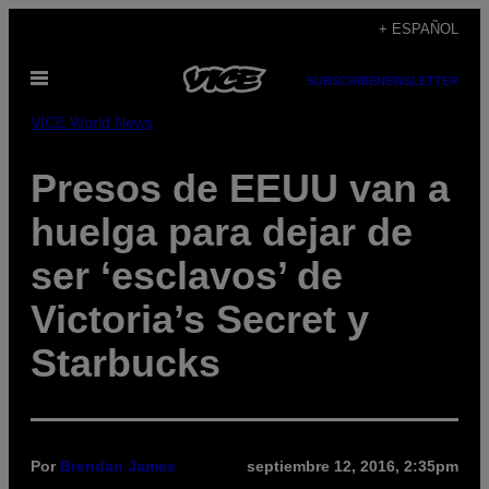
Saltar
+ ESPAÑOL
al
Abrir
contenido
SUBSCRIBE
NEWSLETTER
Menú
VICE World News
Presos de EEUU van a
huelga para dejar de
ser ‘esclavos’ de
Victoria’s Secret y
Starbucks
Por
Brendan James
septiembre 12, 2016, 2:35pm