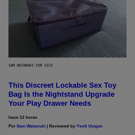
SAM WATANUKI FOR VICE
This Discreet Lockable Sex Toy
Bag Is the Nightstand Upgrade
Your Play Drawer Needs
hace 12 horas
Por
Sam Watanuki
| Reviewed by
Ysolt Usigan