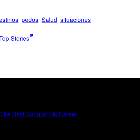
testinos
pedos
Salud
situaciones
Top Stories