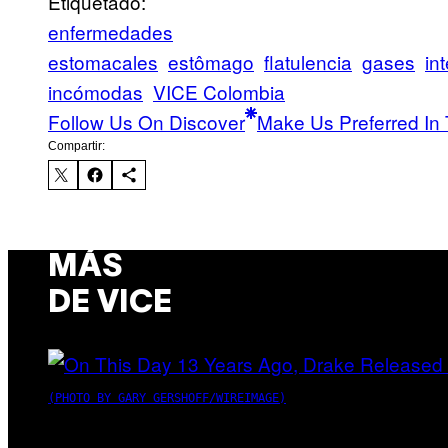
Etiquetado:
enfermedades
estomacales
estômago
flatulencia
gases
in
incómodas
VICE Colombia
Follow Us On Discover
Make Us Preferred In 
Compartir:
MÁS
DE VICE
(PHOTO BY GARY GERSHOFF/WIREIMAGE)