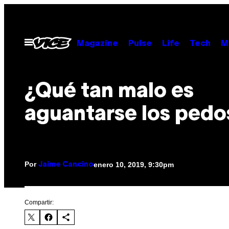
Saltar
al
contenido
Abrir
Magazine
Pulse
Life
Tech
M
Menú
¿Qué tan malo es
aguantarse los pedo
Por
enero 10, 2019, 9:30pm
Jaime Cancino
Compartir: