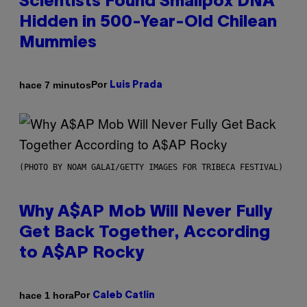
Scientists Found Smallpox DNA
Hidden in 500-Year-Old Chilean
Mummies
Por
hace 7 minutos
Luis Prada
(PHOTO BY NOAM GALAI/GETTY IMAGES FOR TRIBECA FESTIVAL)
Why A$AP Mob Will Never Fully
Get Back Together, According
to A$AP Rocky
Por
hace 1 hora
Caleb Catlin