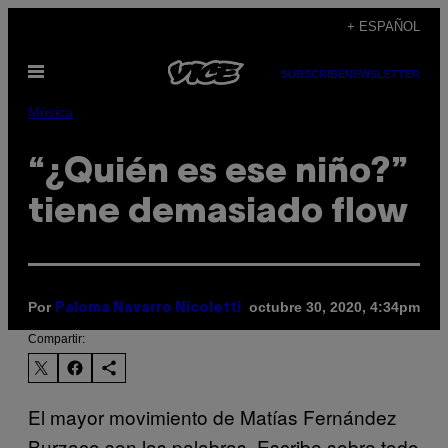
Saltar
+ ESPAÑOL
al
Abrir
contenido
SUBSCRIBE
NEWSLETTER
Menú
Música
“¿Quién es ese niño?”
tiene demasiado flow
Por
octubre 30, 2020, 4:34pm
Paloma Navarro Nicoletti
Compartir:
El mayor movimiento de Matías Fernández
Burzaco son las palabras. Escribe sobre todo