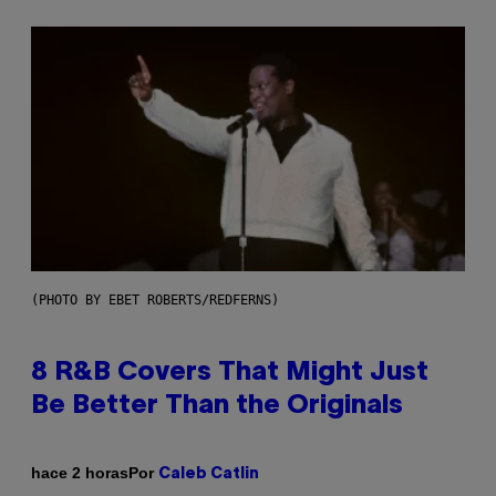
(PHOTO BY EBET ROBERTS/REDFERNS)
8 R&B Covers That Might Just
Be Better Than the Originals
Por
hace 2 horas
Caleb Catlin