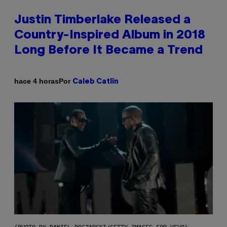
Justin Timberlake Released a
Country-Inspired Album in 2018
Long Before It Became a Trend
Por
hace 4 horas
Caleb Catlin