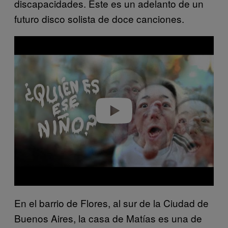
discapacidades. Este es un adelanto de un
futuro disco solista de doce canciones.
P
l
a
y
v
i
d
e
o
En el barrio de Flores, al sur de la Ciudad de
Buenos Aires, la casa de Matías es una de