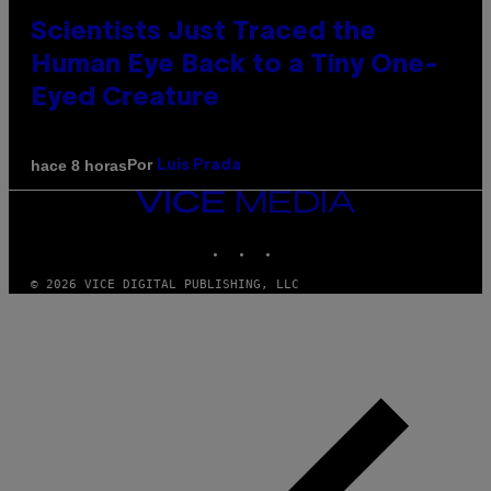
Scientists Just Traced the
Human Eye Back to a Tiny One-
Eyed Creature
Por
hace 8 horas
Luis Prada
VICE
MEDIA
INSTAGRAM
TIKTOK
YOUTUBE
© 2026 VICE DIGITAL PUBLISHING, LLC