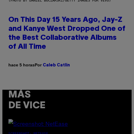
(PHOTO BY DANIEL BOCZARSKI/GETTY IMAGES FOR VEVO)
On This Day 15 Years Ago, Jay-Z
and Kanye West Dropped One of
the Best Collaborative Albums
of All Time
Por
hace 5 horas
Caleb Catlin
MÁS
DE VICE
SCREENSHOT: NETEASE