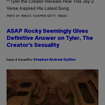
PHOTO BY MONICA SCHIPPER/GETTY IMAGES
ASAP Rocky Seemingly Gives
Definitive Answer on Tyler, The
Creator’s Sexuality
Por
hace 4 horas
Stephen Andrew Galiher