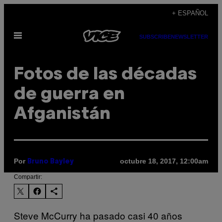
Saltar
+ ESPAÑOL
al
Abrir
contenido
SUBSCRIBE
NEWSLETTER
Menú
Fotos de las décadas
de guerra en
Afganistán
Por
octubre 18, 2017, 12:00am
Bruno Bayley
Compartir:
Steve McCurry ha pasado casi 40 años