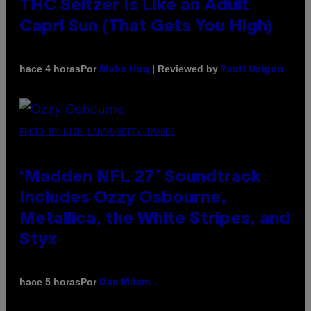
THC Seltzer Is Like an Adult
Capri Sun (That Gets You High)
Por
| Reviewed by
hace 4 horas
Maha Haq
Ysolt Usigan
PHOTO BY NICK LAHAM/GETTY IMAGES
‘Madden NFL 27’ Soundtrack
Includes Ozzy Osbourne,
Metallica, the White Stripes, and
Styx
Por
hace 5 horas
Dan Milam