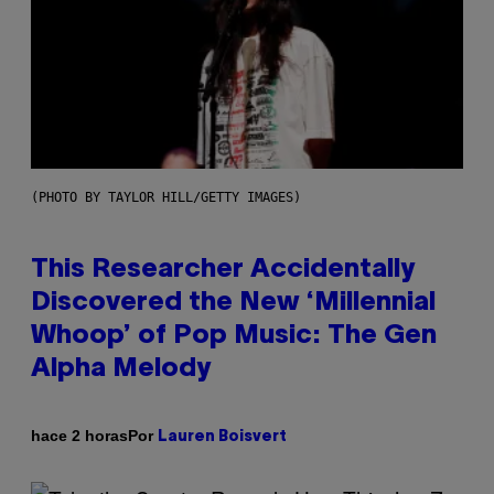
(PHOTO BY TAYLOR HILL/GETTY IMAGES)
This Researcher Accidentally
Discovered the New ‘Millennial
Whoop’ of Pop Music: The Gen
Alpha Melody
Por
hace 2 horas
Lauren Boisvert