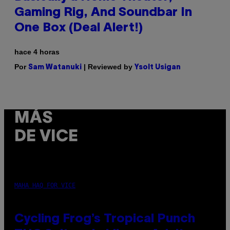
Gaming Rig, And Soundbar In
One Box (Deal Alert!)
hace 4 horas
Por
| Reviewed by
Sam Watanuki
Ysolt Usigan
MÁS
DE VICE
MAHA HAQ FOR VICE
Cycling Frog’s Tropical Punch