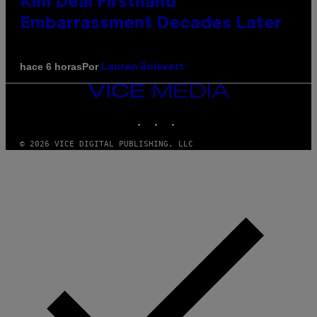
Kim Deal Firsthand
Embarrassment Decades Later
Por
hace 6 horas
Lauren Boisvert
VICE
MEDIA
INSTAGRAM
TIKTOK
YOUTUBE
© 2026 VICE DIGITAL PUBLISHING, LLC