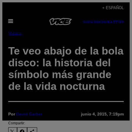
Saltar
+ ESPAÑOL
al
Abrir
contenido
SUBSCRIBE
NEWSLETTER
Menú
Música
Te veo abajo de la bola
disco: la historia del
símbolo más grande
de la vida nocturna
Por
David Garber
junio 4, 2015, 7:19pm
Compartir: