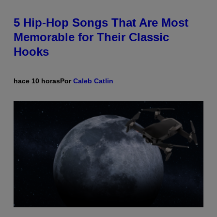
5 Hip-Hop Songs That Are Most
Memorable for Their Classic
Hooks
hace 10 horas
Por
Caleb Catlin