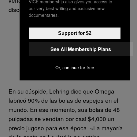
vender algunos de los moldes de las bolas
VICE membership also gives you access to
our very best writing and exclusive new
disco a otros fabricantes».
documentaries.
Support for $2
Un juego de bolas disco vendido en
See All Membership Plans
la actualidad por Omega National
Products.
Or, continue for free
En su cúspide, Lehring dice que Omega
fabricó 90% de las bolas de espejos en el
mundo. En ese momento, sus bolas de 48
pulgadas se vendían por casi $4,000 un
precio jugoso para esa época. «La mayoría
de la gente en Louisville no estaba