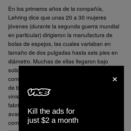
En los primeros años de la compañía,
Lehring dice que unas 20 a 30 mujeres
jóvenes (durante la segunda guerra mundial
en particular) dirigieron la manufactura de
bolas de espejos, las cuales variaban en
tamaño de dos pulgadas hasta seis pies en
diámetro. Muchas de ellas llegaron bajo
solicitud de parques de diversiones y rocolas
×
como parte de sus atracciones. «Los salones
de baile, de patinaje, y bares clandestinos
vinieron después, y nosotros las
fabricábamos», dice Lehring. «Conforme
Kill the ads for
avanzó el tiempo, y el mercado extranjero
just $2 a month
comenzó a fabricar muchas, comenzamos a