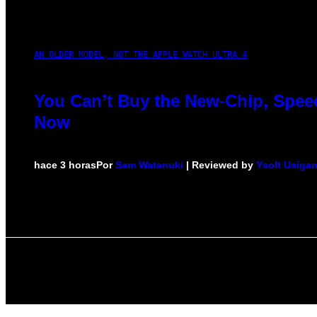
AN OLDER MODEL, NOT THE APPLE WATCH ULTRA 4
You Can’t Buy the New-Chip, Speed
Now
hace 3 horas
Por
Sam Watanuki
| Reviewed by
Ysolt Usiga