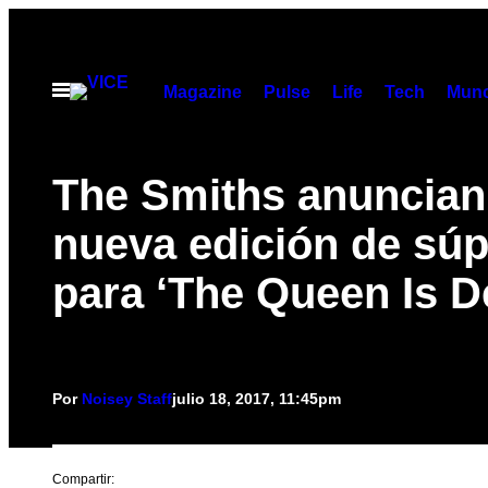
Saltar
al
contenido
Abrir
Magazine
Pulse
Life
Tech
Munc
Menú
The Smiths anuncian
nueva edición de súp
para ‘The Queen Is D
Por
Noisey Staff
julio 18, 2017, 11:45pm
Compartir: