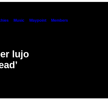
hies
Music
Waypoint
Members
er lujo
ead’