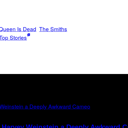
Queen Is Dead
The Smiths
Top Stories
e Harvey Weinstein a Deeply Awkward 