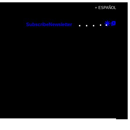
+ ESPAÑOL
Instagram
TikTok
YouTube
Google
Googl
Subscribe
Newsletter
Discover
Top
Posts