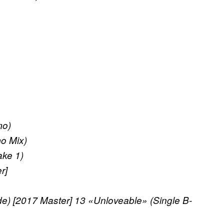
mo)
o Mix)
ake 1)
r]
e) [2017 Master] 13 «Unloveable» (Single B-