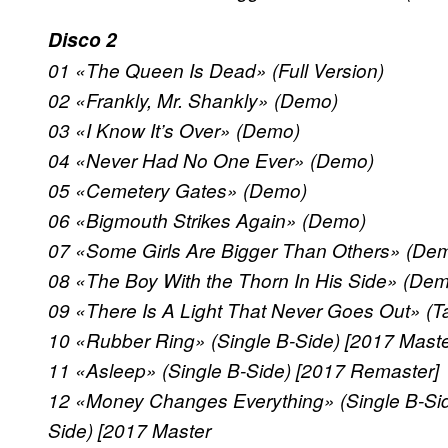
Disco 2
01 «The Queen Is Dead» (Full Version)
02 «Frankly, Mr. Shankly» (Demo)
03 «I Know It’s Over» (Demo)
04 «Never Had No One Ever» (Demo)
05 «Cemetery Gates» (Demo)
06 «Bigmouth Strikes Again» (Demo)
07 «Some Girls Are Bigger Than Others» (De
08 «The Boy With the Thorn In His Side» (Dem
09 «There Is A Light That Never Goes Out» (T
10 «Rubber Ring» (Single B-Side) [2017 Maste
11 «Asleep» (Single B-Side) [2017 Remaster]
12 «Money Changes Everything» (Single B-Sid
Side) [2017 Master