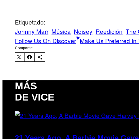
Etiquetado:
Johnny Marr
Música
Noisey
Reedición
The 
Follow Us On Discover
Make Us Preferred In 
Compartir:
MÁS
DE VICE
21 Years Ago, A Barbie Movie Gav