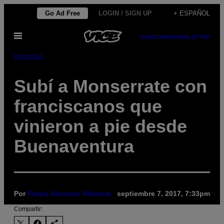
Saltar
Go Ad Free
LOGIN / SIGN UP
+ ESPAÑOL
al
Abrir
contenido
SUBSCRIBE
NEWSLETTER
Menú
Identidad
Subí a Monserrate con
franciscanos que
vinieron a pie desde
Buenaventura
Por
Felipe Sánchez Villarreal
septiembre 7, 2017, 7:33pm
Compartir: