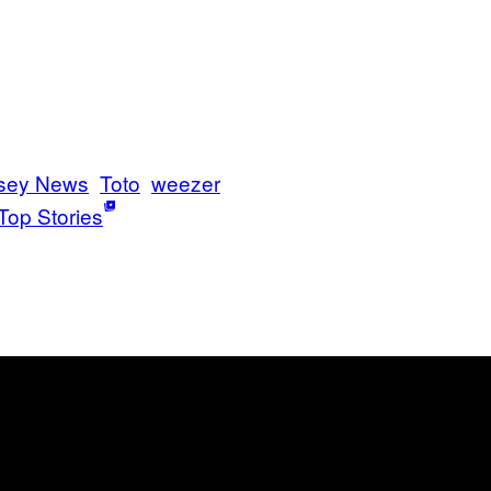
sey News
Toto
weezer
Top Stories