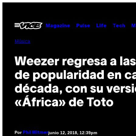
Saltar
al
contenido
Abrir
Magazine
Pulse
Life
Tech
M
Menú
Música
Weezer regresa a las 
de popularidad en ca
década, con su vers
«África» de Toto
Por
junio 12, 2018, 12:39pm
Phil Witmer