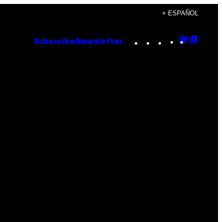
+ ESPAÑOL
Instagram
TikTok
YouTube
Google
Goog
Subscribe
Newsletter
Discove
Top
Posts