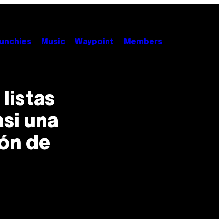
unchies
Music
Waypoint
Members
listas
si una
ión de