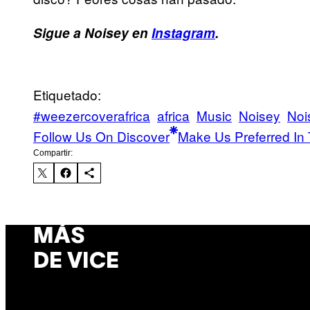
Sigue a Noisey en
Instagram
.
Etiquetado:
#weezercoverafrica
africa
Music
Noisey
Noi
Follow Us On Discover
Make Us Preferred In 
Compartir:
MÁS
DE VICE