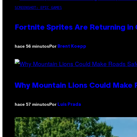
SCREENSHOT: EPIC GAMES
Fortnite Sprites Are Returning i
Por
hace 56 minutos
Brent Koepp
Why Mountain Lions Could Make R
Por
hace 57 minutos
Luis Prada