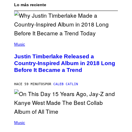
Lo más reciente
(
P
Music
H
O
Justin Timberlake Released a
T
O
Country-Inspired Album in 2018 Long
B
Before It Became a Trend
Y
C
H
R
HACE 59 MINUTOS
POR
CALEB CATLIN
I
S
T
O
P
H
E
(
R
P
Music
P
H
O
O