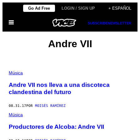
Saltar
Go Ad Free
LOGIN / SIGN UP
+ ESPAÑOL
al
Abrir
contenido
SUBSCRIBE
NEWSLETTER
Menú
Andre VII
Música
Andre VII nos lleva a una discoteca
clandestina del futuro
08.31.17
POR
MOISÉS RAMÍREZ
Música
Productores de Alcoba: Andre VII