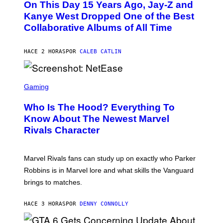
L
On This Day 15 Years Ago, Jay-Z and
T
K
O
Kanye West Dropped One of the Best
/
B
N
Collaborative Albums of All Time
Y
B
D
C
A
U
N
HACE 2 HORAS
POR
CALEB CATLIN
P
I
H
E
O
L
T
S
B
O
C
Gaming
O
B
R
C
A
E
Z
N
Who Is The Hood? Everything To
E
A
K
N
Know About The Newest Marvel
R
/
S
S
N
Rivals Character
H
K
B
O
I
C
T
/
U
:
G
N
Marvel Rivals fans can study up on exactly who Parker
N
E
I
E
T
Robbins is in Marvel lore and what skills the Vanguard
V
T
T
E
brings to matches.
E
Y
R
A
I
S
S
M
A
HACE 3 HORAS
POR
DENNY CONNOLLY
E
A
L
G
V
E