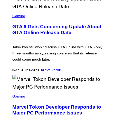
I
S
A
F
G
O
S
E
R
C
Gaming
T
V
R
T
E
E
Y
GTA 6 Gets Concerning Update About
V
E
I
O
N
M
GTA Online Release Date
)
S
A
H
G
O
E
T
S
Take-Two still won’t discuss GTA Online with GTA 6 only
:
)
three months away, raising concerns that its release
R
O
could come much later.
C
K
S
HACE 4 HORAS
POR
BRENT KOEPP
T
A
R
G
A
S
M
C
Gaming
E
R
S
E
Marvel Tokon Developer Responds to
E
N
Major PC Performance Issues