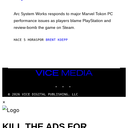
S
H
O
T
Arc System Works responds to major Marvel Tokon PC
:
performance issues as players blame PlayStation and
P
L
review-bomb the game on Steam.
A
Y
S
HACE 5 HORAS
POR
BRENT KOEPP
T
A
T
I
O
N
,
VICE
S
MEDIA
T
E
INSTAGRAM
TIKTOK
YOUTUBE
A
M
© 2026 VICE DIGITAL PUBLISHING, LLC
×
KILL THE ADS FOR